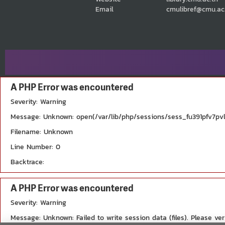
Email
cmulibref@cmu.ac
A PHP Error was encountered
Severity: Warning
Message: Unknown: open(/var/lib/php/sessions/sess_fu391pfv7pvl
Filename: Unknown
Line Number: 0
Backtrace:
A PHP Error was encountered
Severity: Warning
Message: Unknown: Failed to write session data (files). Please ver