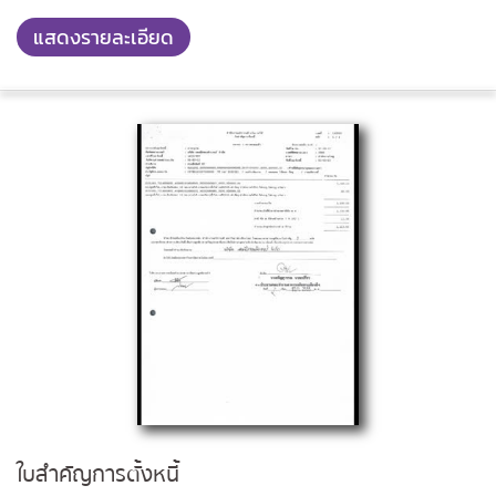
แสดงรายละเอียด
ใบสำคัญการตั้งหนี้