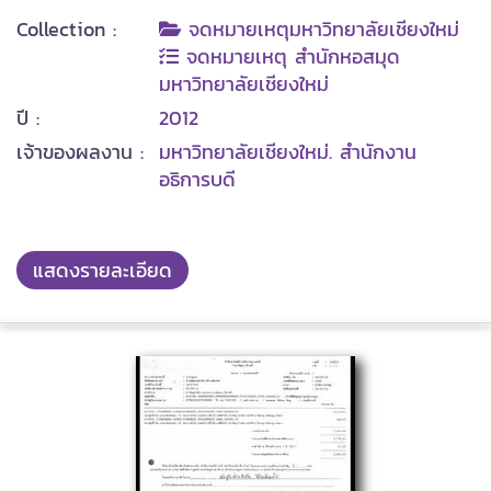
Collection :
จดหมายเหตุมหาวิทยาลัยเชียงใหม่
จดหมายเหตุ สำนักหอสมุด
มหาวิทยาลัยเชียงใหม่
ปี :
2012
เจ้าของผลงาน :
มหาวิทยาลัยเชียงใหม่. สำนักงาน
อธิการบดี
แสดงรายละเอียด