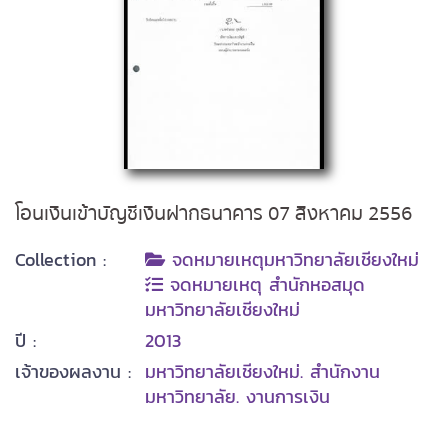
โอนเงินเข้าบัญชีเงินฝากธนาคาร 07 สิงหาคม 2556
Collection :
จดหมายเหตุมหาวิทยาลัยเชียงใหม่
จดหมายเหตุ สำนักหอสมุด
มหาวิทยาลัยเชียงใหม่
ปี :
2013
เจ้าของผลงาน :
มหาวิทยาลัยเชียงใหม่. สำนักงาน
มหาวิทยาลัย. งานการเงิน