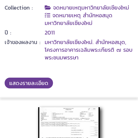
Collection :
จดหมายเหตุมหาวิทยาลัยเชียงใหม่
จดหมายเหตุ สำนักหอสมุด
มหาวิทยาลัยเชียงใหม่
ปี :
2011
เจ้าของผลงาน :
มหาวิทยาลัยเชียงใหม่. สำนักหอสมุด,
โครงการอาคารเฉลิมพระเกียรติ ๗ รอบ
พระชนมพรรษา
แสดงรายละเอียด