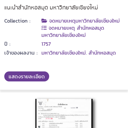
แนะนำสำนักหอสมุด มหาวิทยาลัยเชียงใหม่
Collection :
จดหมายเหตุมหาวิทยาลัยเชียงใหม่
จดหมายเหตุ สำนักหอสมุด
มหาวิทยาลัยเชียงใหม่
ปี :
1757
เจ้าของผลงาน :
มหาวิทยาลัยเชียงใหม่. สำนักหอสมุด
แสดงรายละเอียด