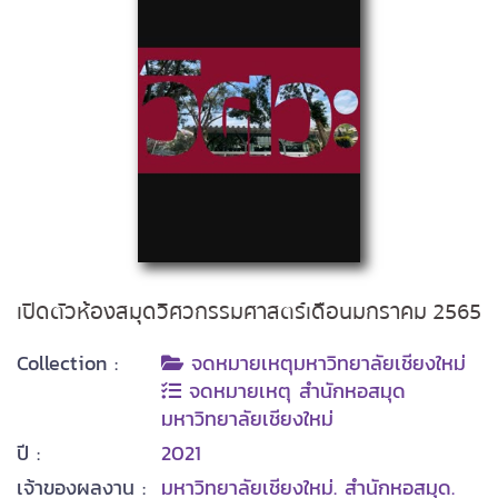
เปิดตัวห้องสมุดวิศวกรรมศาสตร์เดือนมกราคม 2565
Collection :
จดหมายเหตุมหาวิทยาลัยเชียงใหม่
จดหมายเหตุ สำนักหอสมุด
มหาวิทยาลัยเชียงใหม่
ปี :
2021
เจ้าของผลงาน :
มหาวิทยาลัยเชียงใหม่. สำนักหอสมุด.