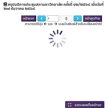
สรุปมติการประชุมสภามหาวิทยาลัย ครั้งที่ ๑๒/๒๕๖๘ เมื่อวันที่
๒๗ ธันวาคม ๒๕๖๘
หน้าแรก
หน้าสุดท้าย
สามารถใช้ปุ่ม
และ
บนแป้นพิมพ์สำหรับเปลี่ยนหน้าได้
แสดงผลเต็มหน้าจอ