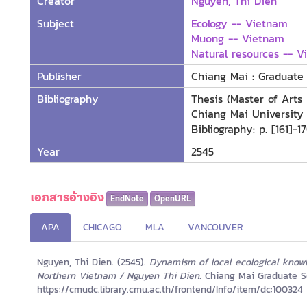
Creator
Nguyen, Thi Dien
Subject
Ecology -- Vietnam
Muong -- Vietnam
Natural resources -- 
Publisher
Chiang Mai : Graduate 
Bibliography
Thesis (Master of Arts
Chiang Mai University
Bibliography: p. [161]-1
Year
2545
เอกสารอ้างอิง
EndNote
OpenURL
APA
CHICAGO
MLA
VANCOUVER
Nguyen, Thi Dien. (2545).
Dynamism of local ecological know
Northern Vietnam / Nguyen Thi Dien.
Chiang Mai Graduate S
https://cmudc.library.cmu.ac.th/frontend/Info/item/dc:100324