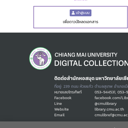
เข้าสู่ระบบ
เพื่อดาวน์โหลดเอกสาร
ติดต่อสำนักหอสมุด มหาวิทยาลัยเชี
ที่อยู่: 239 ถนน ห้วยแก้ว ตำบลสุเทพ อำเภอเม
หมายเลขโทรศัพท์
053-944531, 053-
Facebook
facebook.com/Lib
Line
@cmulibrary
Website
library.cmu.ac.th
Email
cmulibref@cmu.ac