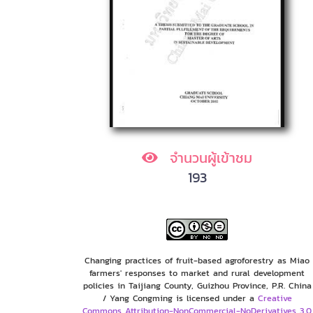
จำนวนผู้เข้าชม
193
Changing practices of fruit-based agroforestry as Miao
farmers' responses to market and rural development
policies in Taijiang County, Guizhou Province, P.R. China
/ Yang Congming is licensed under a
Creative
Commons Attribution-NonCommercial-NoDerivatives 3.0