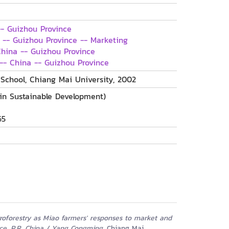
-- Guizhou Province
 -- Guizhou Province -- Marketing
China -- Guizhou Province
-- China -- Guizhou Province
School, Chiang Mai University, 2002
 in Sustainable Development)
65
groforestry as Miao farmers' responses to market and
nce, P.R. China / Yang Congming.
Chiang Mai