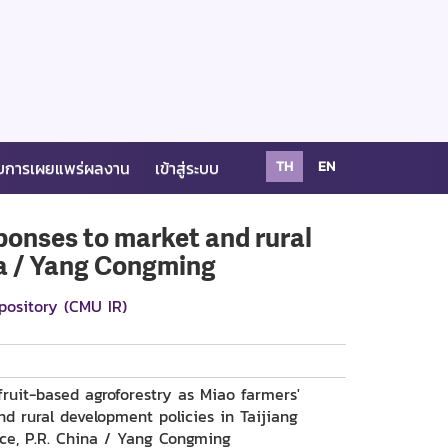
บการเผยแพร่ผลงาน
เข้าสู่ระบบ
TH
EN
ponses to market and rural
na / Yang Congming
pository (CMU IR)
fruit-based agroforestry as Miao farmers'
d rural development policies in Taijiang
nce, P.R. China / Yang Congming