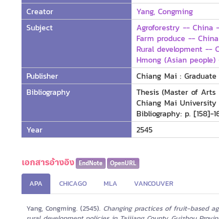
Creator
Yang, Congming
Subject
Agroforestry -- China 
Farm produce -- China
Rural development -- 
Hmong (Asian people) 
Publisher
Chiang Mai : Graduate 
Bibliography
Thesis (Master of Arts
Chiang Mai University
Bibliography: p. [158]-1
Year
2545
เอกสารอ้างอิง
EndNote
OpenURL
APA
CHICAGO
MLA
VANCOUVER
Yang, Congming. (2545).
Changing practices of fruit-based a
rural development policies in Taijiang County, Guizhou Provi