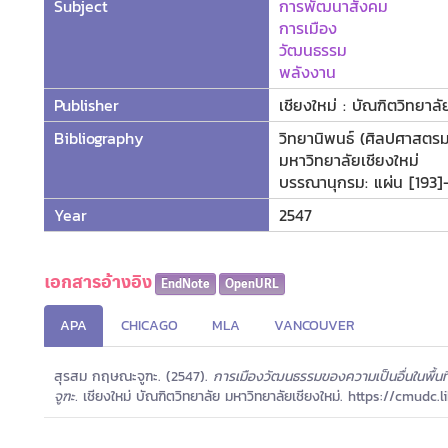
Subject
การพัฒนาสังคม
การเมือง
วัฒนธรรม
พลังงาน
Publisher
เชียงใหม่ : บัณฑิตวิทยาล
Bibliography
วิทยานิพนธ์ (ศิลปศาสตร
มหาวิทยาลัยเชียงใหม่
บรรณานุกรม: แผ่น [193]
Year
2547
เอกสารอ้างอิง
EndNote
OpenURL
APA
CHICAGO
MLA
VANCOUVER
สุรสม กฤษณะจูฑะ. (2547).
การเมืองวัฒนธรรมของความเป็นอื่นในพื้นท
จูฑะ.
เชียงใหม่ บัณฑิตวิทยาลัย มหาวิทยาลัยเชียงใหม่. https://cmudc