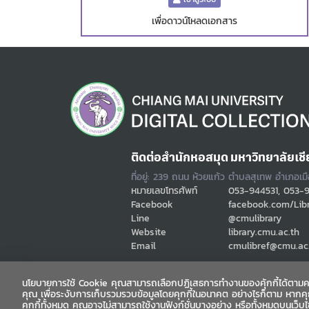
เพื่อดาวน์โหลดเอกสาร
ติดต่อสำนักหอสมุด มหาวิทยาลัยเชี
ที่อยู่: 239 ถนน ห้วยแก้ว ตำบลสุเทพ อำเภอเม
หมายเลขโทรศัพท์
053-944531, 053-
Facebook
facebook.com/Lib
Line
@cmulibrary
Website
library.cmu.ac.th
Email
cmulibref@cmu.ac
นโยบายการใช้ Cookie คุณสามารถเลือกปฏิเสธการทำงานของคุ้กกี้ได้ตามคว
คุณ เพื่อระงับการเก็บรวมรวบข้อมูลโดยคุกกี้ในอนาคต อย่างไรก็ตาม หากค
คุกกี้ทั้งหมด คุณอาจไม่สามารถใช้งานฟังก์ชั่นบางอย่าง หรือทั้งหมดบนเว็บ