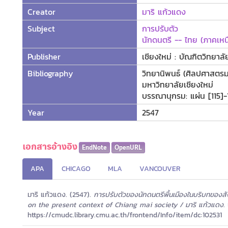
Creator
มาริ แก้วแดง
Subject
การปรับตัว
นักดนตรี -- ไทย (ภาคเหน
Publisher
เชียงใหม่ : บัณฑิตวิทยาล
Bibliography
วิทยานิพนธ์ (ศิลปศาสตรม
มหาวิทยาลัยเชียงใหม่
บรรณานุกรม: แผ่น [115]-
Year
2547
เอกสารอ้างอิง
EndNote
OpenURL
APA
CHICAGO
MLA
VANCOUVER
มาริ แก้วแดง. (2547).
การปรับตัวของนักดนตรีพื้นเมืองในบริบทของสั
on the present context of Chiang mai society / มาริ แก้วแดง.
เ
https://cmudc.library.cmu.ac.th/frontend/Info/item/dc:102531