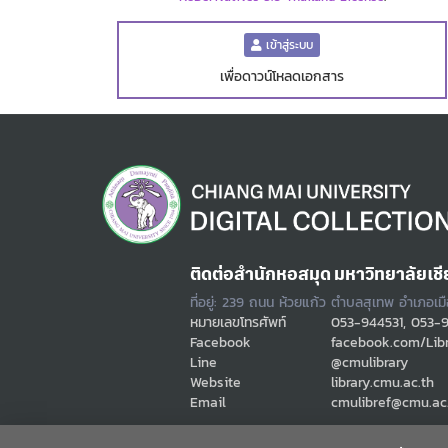
เข้าสู่ระบบ
เพื่อดาวน์โหลดเอกสาร
ติดต่อสำนักหอสมุด มหาวิทยาลัยเชี
ที่อยู่: 239 ถนน ห้วยแก้ว ตำบลสุเทพ อำเภอเม
หมายเลขโทรศัพท์
053-944531, 053-
Facebook
facebook.com/Lib
Line
@cmulibrary
Website
library.cmu.ac.th
Email
cmulibref@cmu.ac