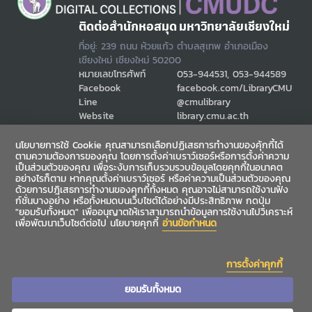
ติดต่อสำนักหอสมุด มหาวิทยาลัยเชียงใหม่
ที่อยู่: 239 ถนน ห้วยแก้ว ตำบลสุเทพ อำเภอเมือง
เชียงใหม่ เชียงใหม่ 50200
หมายเลขโทรศัพท์
053-944531, 053-944589
Facebook
facebook.com/LibraryCMU
Line
@cmulibrary
Website
library.cmu.ac.th
Email
cmulibref@cmu.ac.th
นโยบายการใช้ Cookie คุณสามารถเลือกปฏิเสธการทำงานของคุ้กกี้ได้
ตามความต้องการของคุณ โดยการตั้งค่าเบราว์เซอร์หรือการตั้งค่าความ
เป็นส่วนตัวของคุณ เพื่อระงับการเก็บรวมรวบข้อมูลโดยคุกกี้ในอนาคต
ช่องทางสื่อสาร
อย่างไรก็ตาม หากคุณตั้งค่าเบราว์เซอร์ หรือค่าความเป็นส่วนตัวของคุณ
ด้วยการปฎิเสธการทำงานของคุกกี้ทั้งหมด คุณอาจไม่สามารถใช้งานฟัง
ก์ชั่นบางอย่าง หรือทั้งหมดบนเว็บไซต์ได้อย่างมีประสิทธิภาพ กดปุ่ม
"ยอมรับทั้งหมด" เพื่ออนุญาตให้เราสามารถนำข้อมูลการใช้งานไปวิเคราะห์
เพื่อพัฒนาเว็บไซต์ต่อไป นโยบายคุกกี้
อ่านข้อกำหนด
การตั้งค่าคุกกี้
ยอมรับทั้งหมด