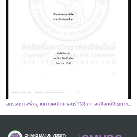
สมรรถภาพพื้นฐานทางคณิตศาสตร์ที่ใช้ในการแก้โจทย์ปัญหาของนักเรียนชั้นประถมศึกษาปีที่ 5 ที่มีผลสัมฤทธิ์ทางคณิตศาสตร์สูง / วาสนา ยิสุ