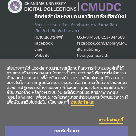
ติดต่อสำนักหอสมุด มหาวิทยาลัยเชียงใหม่
ที่อยู่: 239 ถนน ห้วยแก้ว ตำบลสุเทพ อำเภอเมือง
เชียงใหม่ เชียงใหม่ 50200
หมายเลขโทรศัพท์
053-944531, 053-944589
Facebook
facebook.com/LibraryCMU
Line
@cmulibrary
Website
library.cmu.ac.th
Email
cmulibref@cmu.ac.th
นโยบายการใช้ Cookie คุณสามารถเลือกปฏิเสธการทำงานของคุ้กกี้ได้
ตามความต้องการของคุณ โดยการตั้งค่าเบราว์เซอร์หรือการตั้งค่าความ
เป็นส่วนตัวของคุณ เพื่อระงับการเก็บรวมรวบข้อมูลโดยคุกกี้ในอนาคต
ช่องทางสื่อสาร
อย่างไรก็ตาม หากคุณตั้งค่าเบราว์เซอร์ หรือค่าความเป็นส่วนตัวของคุณ
ด้วยการปฎิเสธการทำงานของคุกกี้ทั้งหมด คุณอาจไม่สามารถใช้งานฟัง
ก์ชั่นบางอย่าง หรือทั้งหมดบนเว็บไซต์ได้อย่างมีประสิทธิภาพ กดปุ่ม
"ยอมรับทั้งหมด" เพื่ออนุญาตให้เราสามารถนำข้อมูลการใช้งานไปวิเคราะห์
เพื่อพัฒนาเว็บไซต์ต่อไป นโยบายคุกกี้
อ่านข้อกำหนด
การตั้งค่าคุกกี้
ยอมรับทั้งหมด