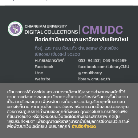
ติดต่อสำนักหอสมุด มหาวิทยาลัยเชียงใหม่
ที่อยู่: 239 ถนน ห้วยแก้ว ตำบลสุเทพ อำเภอเมือง
เชียงใหม่ เชียงใหม่ 50200
หมายเลขโทรศัพท์
053-944531, 053-944589
Facebook
facebook.com/LibraryCMU
Line
@cmulibrary
Website
library.cmu.ac.th
Email
cmulibref@cmu.ac.th
นโยบายการใช้ Cookie คุณสามารถเลือกปฏิเสธการทำงานของคุ้กกี้ได้
ตามความต้องการของคุณ โดยการตั้งค่าเบราว์เซอร์หรือการตั้งค่าความ
เป็นส่วนตัวของคุณ เพื่อระงับการเก็บรวมรวบข้อมูลโดยคุกกี้ในอนาคต
ช่องทางสื่อสาร
อย่างไรก็ตาม หากคุณตั้งค่าเบราว์เซอร์ หรือค่าความเป็นส่วนตัวของคุณ
ด้วยการปฎิเสธการทำงานของคุกกี้ทั้งหมด คุณอาจไม่สามารถใช้งานฟัง
ก์ชั่นบางอย่าง หรือทั้งหมดบนเว็บไซต์ได้อย่างมีประสิทธิภาพ กดปุ่ม
"ยอมรับทั้งหมด" เพื่ออนุญาตให้เราสามารถนำข้อมูลการใช้งานไปวิเคราะห์
เพื่อพัฒนาเว็บไซต์ต่อไป นโยบายคุกกี้
อ่านข้อกำหนด