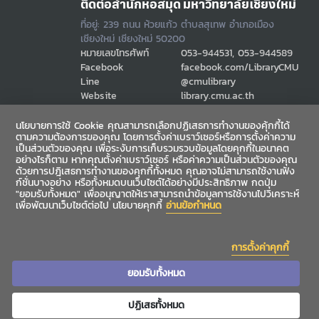
ติดต่อสำนักหอสมุด มหาวิทยาลัยเชียงใหม่
ที่อยู่: 239 ถนน ห้วยแก้ว ตำบลสุเทพ อำเภอเมือง
เชียงใหม่ เชียงใหม่ 50200
หมายเลขโทรศัพท์
053-944531, 053-944589
Facebook
facebook.com/LibraryCMU
Line
@cmulibrary
Website
library.cmu.ac.th
Email
cmulibref@cmu.ac.th
นโยบายการใช้ Cookie คุณสามารถเลือกปฏิเสธการทำงานของคุ้กกี้ได้
ตามความต้องการของคุณ โดยการตั้งค่าเบราว์เซอร์หรือการตั้งค่าความ
เป็นส่วนตัวของคุณ เพื่อระงับการเก็บรวมรวบข้อมูลโดยคุกกี้ในอนาคต
ช่องทางสื่อสาร
อย่างไรก็ตาม หากคุณตั้งค่าเบราว์เซอร์ หรือค่าความเป็นส่วนตัวของคุณ
ด้วยการปฎิเสธการทำงานของคุกกี้ทั้งหมด คุณอาจไม่สามารถใช้งานฟัง
ก์ชั่นบางอย่าง หรือทั้งหมดบนเว็บไซต์ได้อย่างมีประสิทธิภาพ กดปุ่ม
"ยอมรับทั้งหมด" เพื่ออนุญาตให้เราสามารถนำข้อมูลการใช้งานไปวิเคราะห์
เพื่อพัฒนาเว็บไซต์ต่อไป นโยบายคุกกี้
อ่านข้อกำหนด
การตั้งค่าคุกกี้
ยอมรับทั้งหมด
ปฏิเสธทั้งหมด
Copyright©2021 Chiang Mai University Library. All rights reserved