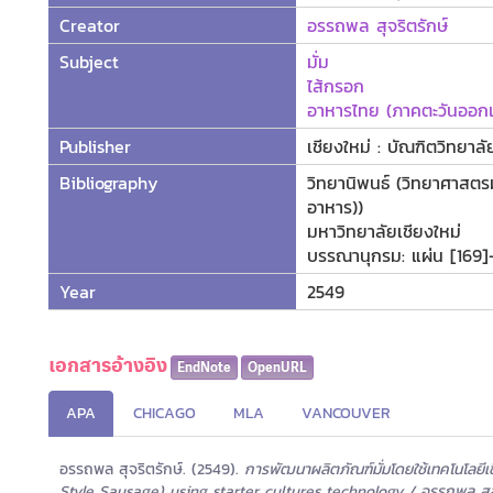
Creator
อรรถพล สุจริตรักษ์
Subject
มั่ม
ไส้กรอก
อาหารไทย (ภาคตะวันออกเ
Publisher
เชียงใหม่ : บัณฑิตวิทยาล
Bibliography
วิทยานิพนธ์ (วิทยาศาสต
อาหาร))
มหาวิทยาลัยเชียงใหม่
บรรณานุกรม: แผ่น [169]
Year
2549
เอกสารอ้างอิง
EndNote
OpenURL
APA
CHICAGO
MLA
VANCOUVER
อรรถพล สุจริตรักษ์. (2549).
การพัฒนาผลิตภัณฑ์มั่มโดยใช้เทคโนโลยีเ
Style Sausage) using starter cultures technology / อรรถพล สุจร