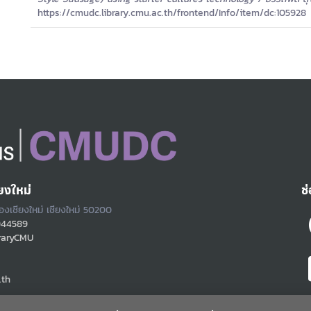
https://cmudc.library.cmu.ac.th/frontend/Info/item/dc:105928
ยงใหม่
ช
ืองเชียงใหม่ เชียงใหม่ 50200
944589
raryCMU
.th