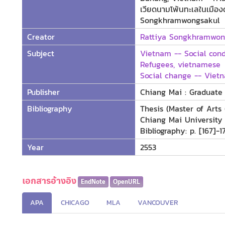
เวียดนามโพ้นทะเลในเมือง
Songkhramwongsakul
Creator
Rattiya Songkhramwon
Subject
Vietnam -- Social cond
Refugees, vietnamese
Social change -- Viet
Publisher
Chiang Mai : Graduate 
Bibliography
Thesis (Master of Arts
Chiang Mai University
Bibliography: p. [167]-1
Year
2553
เอกสารอ้างอิง
EndNote
OpenURL
APA
CHICAGO
MLA
VANCOUVER