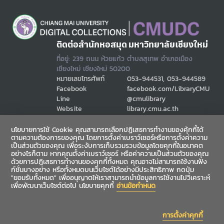
ติดต่อสำนักหอสมุด มหาวิทยาลัยเชียงใหม่
ที่อยู่: 239 ถนน ห้วยแก้ว ตำบลสุเทพ อำเภอเมือง
เชียงใหม่ เชียงใหม่ 50200
หมายเลขโทรศัพท์
053-944531, 053-944589
Facebook
facebook.com/LibraryCMU
Line
@cmulibrary
Website
library.cmu.ac.th
Email
cmulibref@cmu.ac.th
นโยบายการใช้ Cookie คุณสามารถเลือกปฏิเสธการทำงานของคุ้กกี้ได้
ตามความต้องการของคุณ โดยการตั้งค่าเบราว์เซอร์หรือการตั้งค่าความ
เป็นส่วนตัวของคุณ เพื่อระงับการเก็บรวมรวบข้อมูลโดยคุกกี้ในอนาคต
ช่องทางสื่อสาร
อย่างไรก็ตาม หากคุณตั้งค่าเบราว์เซอร์ หรือค่าความเป็นส่วนตัวของคุณ
ด้วยการปฎิเสธการทำงานของคุกกี้ทั้งหมด คุณอาจไม่สามารถใช้งานฟัง
ก์ชั่นบางอย่าง หรือทั้งหมดบนเว็บไซต์ได้อย่างมีประสิทธิภาพ กดปุ่ม
"ยอมรับทั้งหมด" เพื่ออนุญาตให้เราสามารถนำข้อมูลการใช้งานไปวิเคราะห์
เพื่อพัฒนาเว็บไซต์ต่อไป นโยบายคุกกี้
อ่านข้อกำหนด
การตั้งค่าคุกกี้