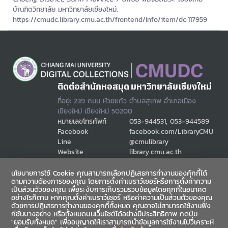
บัณฑิตวิทยาลัย มหาวิทยาลัยเชียงใหม่.
https://cmudc.library.cmu.ac.th/frontend/Info/item/dc:117959
ติดต่อสำนักหอสมุด มหาวิทยาลัยเชียงใหม่
ที่อยู่: 239 ถนน ห้วยแก้ว ตำบลสุเทพ อำเภอเมือง
เชียงใหม่ เชียงใหม่ 50200
หมายเลขโทรศัพท์
053-944531, 053-944589
Facebook
facebook.com/LibraryCMU
Line
@cmulibrary
Website
library.cmu.ac.th
Email
cmulibref@cmu.ac.th
นโยบายการใช้ Cookie คุณสามารถเลือกปฏิเสธการทำงานของคุ้กกี้ได้
ตามความต้องการของคุณ โดยการตั้งค่าเบราว์เซอร์หรือการตั้งค่าความ
เป็นส่วนตัวของคุณ เพื่อระงับการเก็บรวมรวบข้อมูลโดยคุกกี้ในอนาคต
ช่องทางสื่อสาร
อย่างไรก็ตาม หากคุณตั้งค่าเบราว์เซอร์ หรือค่าความเป็นส่วนตัวของคุณ
ด้วยการปฎิเสธการทำงานของคุกกี้ทั้งหมด คุณอาจไม่สามารถใช้งานฟัง
ก์ชั่นบางอย่าง หรือทั้งหมดบนเว็บไซต์ได้อย่างมีประสิทธิภาพ กดปุ่ม
"ยอมรับทั้งหมด" เพื่ออนุญาตให้เราสามารถนำข้อมูลการใช้งานไปวิเคราะห์