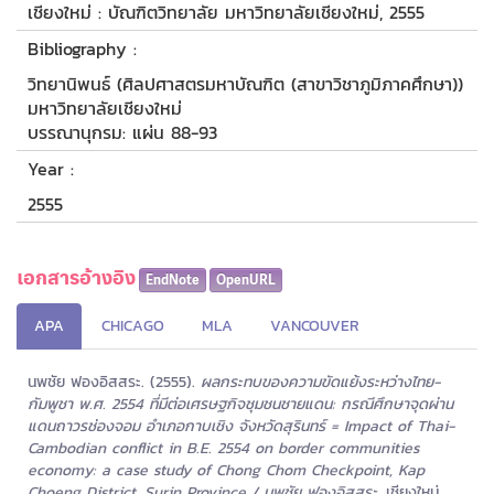
เชียงใหม่ : บัณฑิตวิทยาลัย มหาวิทยาลัยเชียงใหม่, 2555
Bibliography :
วิทยานิพนธ์ (ศิลปศาสตรมหาบัณฑิต (สาขาวิชาภูมิภาคศึกษา))
มหาวิทยาลัยเชียงใหม่
บรรณานุกรม: แผ่น 88-93
Year :
2555
เอกสารอ้างอิง
EndNote
OpenURL
APA
CHICAGO
MLA
VANCOUVER
นพชัย ฟองอิสสระ. (2555).
ผลกระทบของความขัดแย้งระหว่างไทย-
กัมพูชา พ.ศ. 2554 ที่มีต่อเศรษฐกิจชุมชนชายแดน: กรณีศึกษาจุดผ่าน
แดนถาวรช่องจอม อำเภอกาบเชิง จังหวัดสุรินทร์ = Impact of Thai-
Cambodian conflict in B.E. 2554 on border communities
economy: a case study of Chong Chom Checkpoint, Kap
Choeng District, Surin Province / นพชัย ฟองอิสสระ.
เชียงใหม่