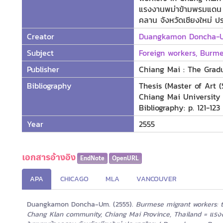
แรงงานพม่าข้ามพรมแดน :
คลาน จังหวัดเชียงใหม่
Creator
Duangkamon Doncha-
Subject
Foreign workers, Burm
Publisher
Chiang Mai : The Gradu
Bibliography
Thesis (Master of Art 
Chiang Mai University
Bibliography: p. 121-123
Year
2555
เอกสารอ้างอิง
EndNote
OpenURL
APA
CHICAGO
MLA
VANCOUVER
Duangkamon Doncha-Um. (2555).
Burmese migrant workers: t
Chang Klan community, Chiang Mai Province, Thailand = แรงงา