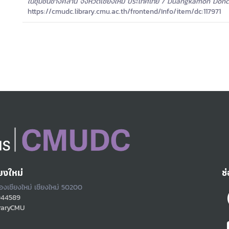
ในชุมชนช้างคลาน จังหวัดเชียงใหม่ ประเทศไทย / Duangkamon Do
https://cmudc.library.cmu.ac.th/frontend/Info/item/dc:117971
ยงใหม่
ช
ืองเชียงใหม่ เชียงใหม่ 50200
944589
raryCMU