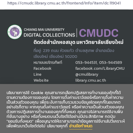
https://cmudc.library.cmu.ac.th/frontend/Info/item/dc:119041
ติดต่อสำนักหอสมุด มหาวิทยาลัยเชียงใหม่
ที่อยู่: 239 ถนน ห้วยแก้ว ตำบลสุเทพ อำเภอเมือง
เชียงใหม่ เชียงใหม่ 50200
หมายเลขโทรศัพท์
053-944531, 053-944589
Facebook
facebook.com/LibraryCMU
Line
@cmulibrary
Website
library.cmu.ac.th
Email
cmulibref@cmu.ac.th
นโยบายการใช้ Cookie คุณสามารถเลือกปฏิเสธการทำงานของคุ้กกี้ได้
ตามความต้องการของคุณ โดยการตั้งค่าเบราว์เซอร์หรือการตั้งค่าความ
เป็นส่วนตัวของคุณ เพื่อระงับการเก็บรวมรวบข้อมูลโดยคุกกี้ในอนาคต
ช่องทางสื่อสาร
อย่างไรก็ตาม หากคุณตั้งค่าเบราว์เซอร์ หรือค่าความเป็นส่วนตัวของคุณ
ด้วยการปฎิเสธการทำงานของคุกกี้ทั้งหมด คุณอาจไม่สามารถใช้งานฟัง
ก์ชั่นบางอย่าง หรือทั้งหมดบนเว็บไซต์ได้อย่างมีประสิทธิภาพ กดปุ่ม
"ยอมรับทั้งหมด" เพื่ออนุญาตให้เราสามารถนำข้อมูลการใช้งานไปวิเคราะห์
เพื่อพัฒนาเว็บไซต์ต่อไป นโยบายคุกกี้
อ่านข้อกำหนด