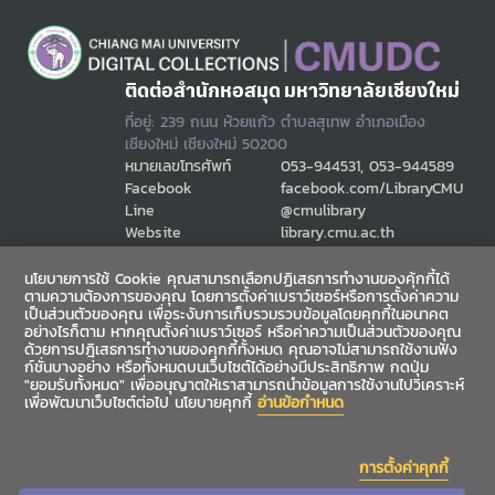
ติดต่อสำนักหอสมุด มหาวิทยาลัยเชียงใหม่
ที่อยู่: 239 ถนน ห้วยแก้ว ตำบลสุเทพ อำเภอเมือง
เชียงใหม่ เชียงใหม่ 50200
หมายเลขโทรศัพท์
053-944531, 053-944589
Facebook
facebook.com/LibraryCMU
Line
@cmulibrary
Website
library.cmu.ac.th
Email
cmulibref@cmu.ac.th
นโยบายการใช้ Cookie คุณสามารถเลือกปฏิเสธการทำงานของคุ้กกี้ได้
ตามความต้องการของคุณ โดยการตั้งค่าเบราว์เซอร์หรือการตั้งค่าความ
เป็นส่วนตัวของคุณ เพื่อระงับการเก็บรวมรวบข้อมูลโดยคุกกี้ในอนาคต
ช่องทางสื่อสาร
อย่างไรก็ตาม หากคุณตั้งค่าเบราว์เซอร์ หรือค่าความเป็นส่วนตัวของคุณ
ด้วยการปฎิเสธการทำงานของคุกกี้ทั้งหมด คุณอาจไม่สามารถใช้งานฟัง
ก์ชั่นบางอย่าง หรือทั้งหมดบนเว็บไซต์ได้อย่างมีประสิทธิภาพ กดปุ่ม
"ยอมรับทั้งหมด" เพื่ออนุญาตให้เราสามารถนำข้อมูลการใช้งานไปวิเคราะห์
เพื่อพัฒนาเว็บไซต์ต่อไป นโยบายคุกกี้
อ่านข้อกำหนด
การตั้งค่าคุกกี้