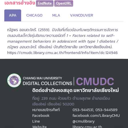
เอกสารอ้างอิง
EndNote
OpenURL
APA
CHICAGO
MLA
VANCOUVER
ณัฐพร ออนตะไคร้. (2559).
ปัจจัยที่เกี่ยวข้องกับพฤติกรรมการจัดการ
ตนเองในเด็กวัยรุ่นโรคเบาหวานชนิดที่ 1 = Factors related to self-
management behaviors in adolescent with type 1 diabetes /
ณัฐพร ออนตะไคร้.
เชียงใหม่ บัณฑิตวิทยาลัย มหาวิทยาลัยเชียงใหม่.
https://cmudc.library.cmu.ac.th/frontend/Info/item/dc:124946
ติดต่อสำนักหอสมุด มหาวิทยาลัยเชียงใหม่
ที่อยู่: 239 ถนน ห้วยแก้ว ตำบลสุเทพ อำเภอเมือง
เชียงใหม่ เชียงใหม่ 50200
หมายเลขโทรศัพท์
053-944531, 053-944589
Facebook
facebook.com/LibraryCMU
Line
@cmulibrary
Website
library.cmu.ac.th