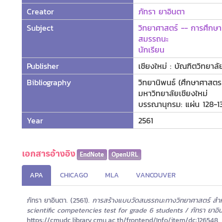
Creator
ภัทรา ยาอินตา
Subject
วิทยาศาสตร์ -- การศึกษ
สมรรถนะ
นักเรียน
Publisher
เชียงใหม่ : บัณฑิตวิทยาลั
Bibliography
วิทยานิพนธ์ (ศึกษาศาสตร
มหาวิทยาลัยเชียงใหม่
บรรณานุกรม: แผ่น 128-1
Year
2561
เอกสารอ้างอิง
EndNote
OpenURL
APA
CHICAGO
MLA
VANCOUVER
ภัทรา ยาอินตา. (2561).
การสร้างแบบวัดสมรรถนะทางวิทยาศาสตร์ สำหรั
scientific competencies test for grade 6 students / ภัทรา ยาอิ
https://cmudc.library.cmu.ac.th/frontend/Info/item/dc:126548