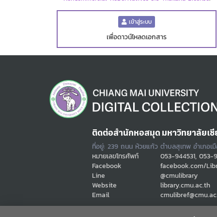
เข้าสู่ระบบ
เพื่อดาวน์โหลดเอกสาร
ติดต่อสำนักหอสมุด มหาวิทยาลัยเชี
ที่อยู่: 239 ถนน ห้วยแก้ว ตำบลสุเทพ อำเภอเม
หมายเลขโทรศัพท์
053-944531, 053-
Facebook
facebook.com/Lib
Line
@cmulibrary
Website
library.cmu.ac.th
Email
cmulibref@cmu.ac