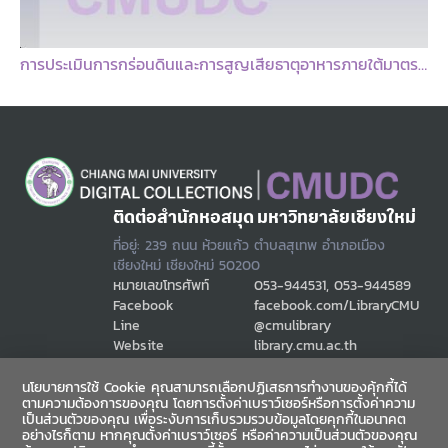
การประเมินการกร่อนดินและการสูญเสียธาตุอาหารภายใต้มาตรการอนุรักษ์ดินและน้าในพื้นที่ปลูกข้าวโพดเลี้ยงสัตว์อาเภอเขาสวนกวางจังหวัดขอนแก่
ติดต่อสำนักหอสมุด มหาวิทยาลัยเชียงใหม่
ที่อยู่: 239 ถนน ห้วยแก้ว ตำบลสุเทพ อำเภอเมือง
เชียงใหม่ เชียงใหม่ 50200
หมายเลขโทรศัพท์
053-944531, 053-944589
Facebook
facebook.com/LibraryCMU
Line
@cmulibrary
Website
library.cmu.ac.th
Email
cmulibref@cmu.ac.th
นโยบายการใช้ Cookie คุณสามารถเลือกปฏิเสธการทำงานของคุ้กกี้ได้
ตามความต้องการของคุณ โดยการตั้งค่าเบราว์เซอร์หรือการตั้งค่าความ
เป็นส่วนตัวของคุณ เพื่อระงับการเก็บรวมรวบข้อมูลโดยคุกกี้ในอนาคต
ช่องทางสื่อสาร
อย่างไรก็ตาม หากคุณตั้งค่าเบราว์เซอร์ หรือค่าความเป็นส่วนตัวของคุณ