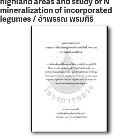
highland areas and study of N
mineralization of incorporated
legumes / อำพรรณ พรมศิริ