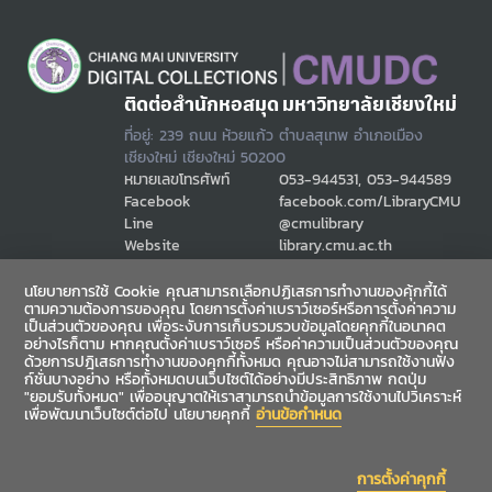
ติดต่อสำนักหอสมุด มหาวิทยาลัยเชียงใหม่
ที่อยู่: 239 ถนน ห้วยแก้ว ตำบลสุเทพ อำเภอเมือง
เชียงใหม่ เชียงใหม่ 50200
หมายเลขโทรศัพท์
053-944531, 053-944589
Facebook
facebook.com/LibraryCMU
Line
@cmulibrary
Website
library.cmu.ac.th
Email
cmulibref@cmu.ac.th
นโยบายการใช้ Cookie คุณสามารถเลือกปฏิเสธการทำงานของคุ้กกี้ได้
ตามความต้องการของคุณ โดยการตั้งค่าเบราว์เซอร์หรือการตั้งค่าความ
เป็นส่วนตัวของคุณ เพื่อระงับการเก็บรวมรวบข้อมูลโดยคุกกี้ในอนาคต
ช่องทางสื่อสาร
อย่างไรก็ตาม หากคุณตั้งค่าเบราว์เซอร์ หรือค่าความเป็นส่วนตัวของคุณ
ด้วยการปฎิเสธการทำงานของคุกกี้ทั้งหมด คุณอาจไม่สามารถใช้งานฟัง
ก์ชั่นบางอย่าง หรือทั้งหมดบนเว็บไซต์ได้อย่างมีประสิทธิภาพ กดปุ่ม
"ยอมรับทั้งหมด" เพื่ออนุญาตให้เราสามารถนำข้อมูลการใช้งานไปวิเคราะห์
เพื่อพัฒนาเว็บไซต์ต่อไป นโยบายคุกกี้
อ่านข้อกำหนด
การตั้งค่าคุกกี้