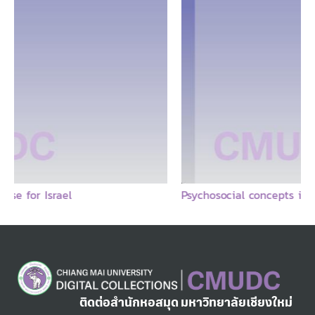
Psychosocial concepts in humanitarian work with children: a review of the concepts and related literature
ติดต่อสำนักหอสมุด มหาวิทยาลัยเชียงใหม่