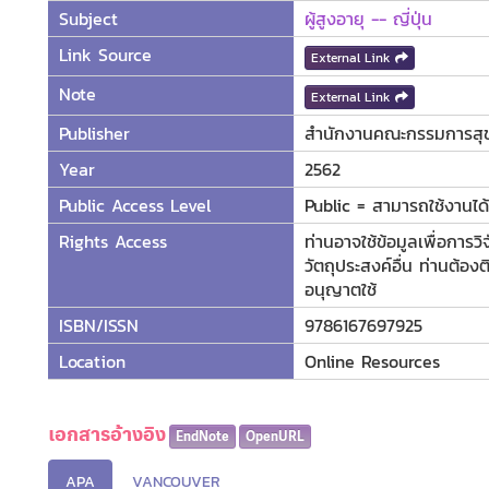
Subject
ผู้สูงอายุ -- ญี่ปุ่น
Link Source
External Link
Note
External Link
Publisher
สำนักงานคณะกรรมการสุข
Year
2562
Public Access Level
Public = สามารถใช้งานได้ท
Rights Access
ท่านอาจใช้ข้อมูลเพื่อการ
วัตถุประสงค์อื่น ท่านต้อ
อนุญาตใช้
ISBN/ISSN
9786167697925
Location
Online Resources
เอกสารอ้างอิง
EndNote
OpenURL
APA
VANCOUVER