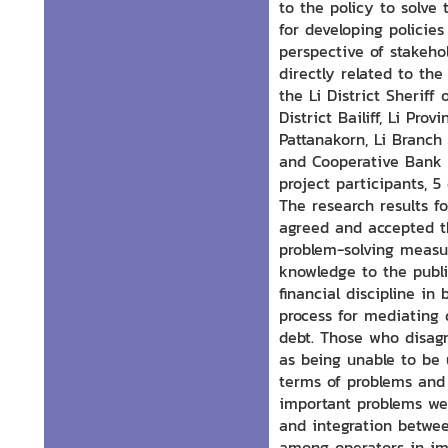
to the policy to solve
for developing policie
perspective of stakeho
directly related to the
the Li District Sheriff 
District Bailiff, Li Prov
Pattanakorn, Li Branch
and Cooperative Bank 
project participants, 5 
The research results f
agreed and accepted t
problem-solving measu
knowledge to the publi
financial discipline i
process for mediating 
debt. Those who disagr
as being unable to be u
terms of problems and 
important problems wer
and integration betwe
among operators in imp