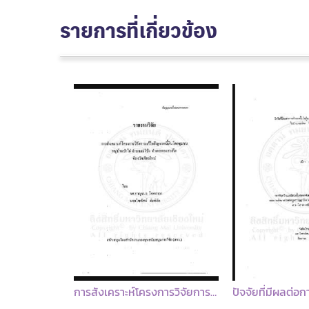
รายการที่เกี่ยวข้อง
การสังเคราะห์โครงการวิจัยการแก้ไขปัญหาหนี้สิน โดยชุมชนหมู่บ้านป่าไผ่ ตำบลแม่โป่ง อำเภอดอยสะเก็ด จังหวัดเชียงใหม่ : รายงานวิจัย / กาญจนา โชคถาวร, ไททัศน์ ภัยพิลัย
ปัจจัยที่มีผลต่อการชำระหนี้เงินกู้ของเกษตรกรลูกค้า ธ.ก.ส. ในอำเภอแม่ทะ จังหวัดลำปาง