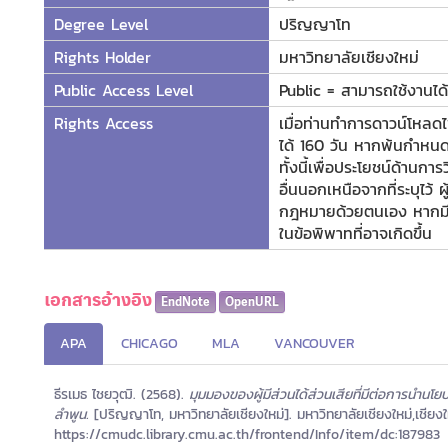
Degree Level
ปริญญาโท
Rights Holder
มหาวิทยาลัยเชียงใหม่
Public Access Level
Public = สามารถใช้งานได้ท
Rights Access
เมื่อท่านทำการดาวน์โหลดไ
ได้ 160 วัน หากพ้นกำหนดร
ทั้งนี้เพื่อประโยชน์ด้านกา
อื่นนอกเหนือจากที่ระบุไว้
กฎหมายด้วยตนเอง หากมีกา
ในข้อพิพาทที่อาจเกิดขึ้น
เอกสารอ้างอิง
EndNote
OpenURL
APA
CHICAGO
MLA
VANCOUVER
ธีรเมธ ไชยวุฒิ. (2568).
มุมมองของผู้มีส่วนได้ส่วนเสียที่มีต่อการนำนโย
ลำพูน.
[ปริญญาโท, มหาวิทยาลัยเชียงใหม่]. มหาวิทยาลัยเชียงใหม่,เชียงใ
https://cmudc.library.cmu.ac.th/frontend/Info/item/dc:187983