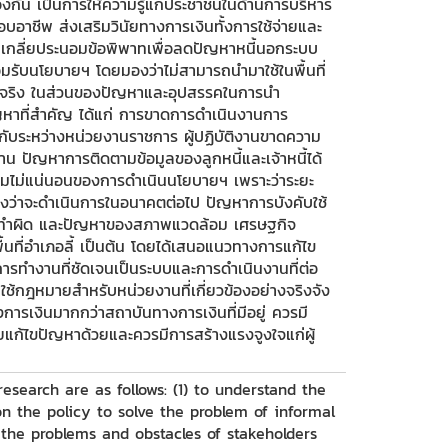
กัน เป็นการให้ความรู้แก่ประชาชนในด้านการบริหาร
อาชีพ ส่งเสริมวินัยทางการเงินทั้งการใช้จ่ายและ
เกลี่ยประนอมข้อพิพาทเพื่อลดปัญหาหนี้นอกระบบ
่ยอมรับนโยบายฯ โดยมองว่าไม่สามารถนำมาใช้ในพื้นที่
์ได้จริง ในส่วนของปัญหาและอุปสรรคในการนำ
หาที่สำคัญ ได้แก่ การขาดการดำเนินงานการ
ับระหว่างหน่วยงานราชการ ผู้ปฏิบัติงานขาดความ
าน ปัญหาการติดตามข้อมูลของลูกหนี้และเจ้าหนี้ได้
ไม่แน่นอนของการดำเนินนโยบายฯ เพราะว่าระยะ
างว่าจะดำเนินการในอนาคตต่อไป ปัญหาการบังคับใช้
ทำผิด และปัญหาของสภาพแวดล้อม เศรษฐกิจ
ื้นที่อำเภอลี้ เป็นต้น โดยได้เสนอแนวทางการแก้ไข
ารทำงานที่ชัดเจนเป็นระบบและการดำเนินงานที่ต่อ
บใช้กฎหมายสำหรับหน่วยงานที่เกี่ยวข้องอย่างจริงจัง
ารเงินมากกว่าสถาบันทางการเงินที่มีอยู่ ควรมี
วยแก้ไขปัญหาด้วยและควรมีการสร้างแรงจูงใจแก่ผู้
research are as follows: (1) to understand the
on the policy to solve the problem of informal
 the problems and obstacles of stakeholders