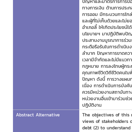
ปัญหาและมาตรการการป้อง
ทางการเงิน ด้านการประกอบ
การออม มีกระบวนการไกล่
และผู้ที่ไม่เห็นด้วยและไม
อำเภอลี้ ให้เกิดประโยชน
นโยบายฯ มาปฏิบัติพบปัญ
ประสานงานบูรณาการร่วมก
กระตือรือร้นในการดำเนินง
ลำบาก ปัญหาการขาดความ
เวลามีจำกัดและไม่มีแนวท
กฎหมาย การลงโทษผู้กระ
คุณภาพชีวิตวิถีชีวิตคนในพ
ปัญหา ดังนี้ การวางแผนก
เนื่อง การดำเนินการบังคั
ควรมีหน่วยงานสถาบันทางก
หน่วยงานอื่นเข้ามาร่วมช่
ปฏิบัติงาน
Abstract Alternative
The objectives of this 
views of stakeholders 
debt (2) to understand