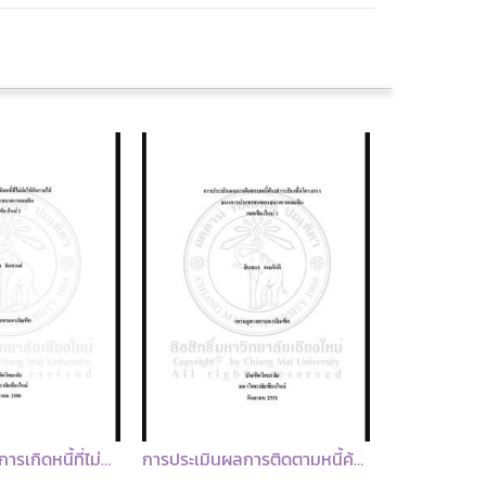
การประเมินผลการติดตามหนี้ค้างชำระสินเชื่อโครงการธนาคารประชาชนของธนาคารออมสิน เขตเชียงใหม่ 1 = An evaluation of defaulted debts on people bank project of government saving bank Chiang Mai region 1 / สินธนา พลภักดี
พฤติกรรมในการซื้อกองทุนรวมตราสารหนี้ของลูกค้าธนาคารทหารไทย จำกัด (มหาชน) จังหวัดลำปาง = Consumers' behavior in buying fixed income fund of TMB Bank Public Company Limited, Lampang Province / อภิรดา แสงทอง