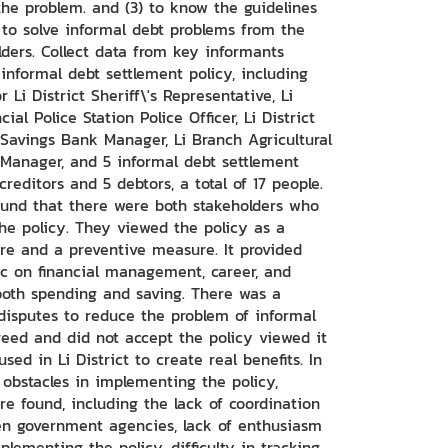
 the problem. and (3) to know the guidelines
s to solve informal debt problems from the
lders. Collect data from key informants
 informal debt settlement policy, including
or Li District Sheriff\'s Representative, Li
incial Police Station Police Officer, Li District
 Savings Bank Manager, Li Branch Agricultural
Manager, and 5 informal debt settlement
creditors and 5 debtors, a total of 17 people.
ound that there were both stakeholders who
he policy. They viewed the policy as a
re and a preventive measure. It provided
c on financial management, career, and
n both spending and saving. There was a
disputes to reduce the problem of informal
eed and did not accept the policy viewed it
sed in Li District to create real benefits. In
obstacles in implementing the policy,
e found, including the lack of coordination
en government agencies, lack of enthusiasm
lementing the policy, difficulty in tracking