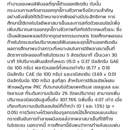
ทำงานของพอลิฟีนอลที่ฤทธ์ิต้านออกซิเดชัน ดังนั้น
กระบวนการสกัดสารออกฤทธ์ิทางชีวภาพจึงมีความสำคัญ
อย่างยิ่งเพื่อให้ได้เป้าหมายจากพืชอย่างมีประสิทธิภาพ การ
ศึกษานี้ใช้เทคโนโลยีพลาสมาเย็นและการสกัดด้วยเอนไซม์เพื่อ
เพิ่มปริมาณสารออกฤทธ์ิทางชีวภาพที่สกัดได้จากผงถั่วแระ ซึ่ง
เป็นผลิตผลพลอยได้จากอุตสาหกรรมเกษตร โดยศึกษาผลของ
ก๊าซไนโตรเจนต่อปริมาณพอลิฟีนอลและฤทธ์ิต้านออกซิเดชัน
ผลการศึกษาพบว่าสภาวะที่เหมาะสมในการใช้พลาสมาเย็นที่
อัตราการไหลของก๊าซไนโตรเจน 5 ลิตรต่อนาที เป็นเวลา 30
นาที ให้ปริมาณฟีนอลิกทั้งหมด (15.0 ± 0.37 มิลลิกรัม GAE
ต่อ 100 กรัม) ฟลาโวนอยด์ทั้งหมดเท่ากับ (6.77 ± 0.18
มิลลิกรัม CAE ต่อ 100 กรัม) และเจนิสเตอิน (3.69 ± 0.01
มิลลิกรัมต่อ 100 กรัม) สูงที่สุด สำหรับการใช้เอนไซม์ผสม
iKnowZyme PXC ที่ประกอบไปด้วยเพคติเนส เซลลูเลส และ
ไซลาเนส ที่ระดับความเข้มข้น 2% (โดยปริมาตร) สามารถเพิ่ม
ปริมาณเจนิสเตอินสูงขึ้นถึง 307.76% (เพิ่มขึ้น 4.07 เท่า) เมื่อ
เทียบกับความเข้มข้นเอนไซม์ที่ต่ำกว่า (0 1 และ 1.5%) (p <
0.05) การวิเคราะห์ด้วยกล้องจุลทรรศน์อิเล็กตรอนแบบส่อง
กราดยืนยันการทำลายผนังเซลล์จากพลาสมาเย็นที่ใช้ก๊าซ
ไนโตรเจน นอกจากนี้ การศึกษานี้ยังพบว่าการทำแห้งแบบพ่น