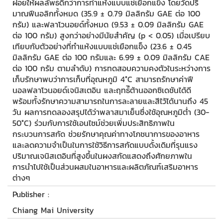
ฝอยให้ผลลัพธ์ดีกว่าการทำแห้งแบบแช่เยือกแข็ง โดยวัดปริ
มาณฟีนอลิกทั้งหมด (35.9 ± 0.79 มิลลิกรัม GAE ต่อ 100
กรัม) และฟลาโวนอยด์ทั้งหมด (9.53 ± 0.09 มิลลิกรัม GAE
ต่อ 100 กรัม) สูงกว่าอย่างมีนัยสำคัญ (p < 0.05) เมื่อเปรียบ
เทียบกับตัวอย่างที่ทำแห้งแบบแช่เยือกแข็ง (23.6 ± 0.45
มิลลิกรัม GAE ต่อ 100 กรัมและ 6.99 ± 0.09 มิลลิกรัม CAE
ต่อ 100 กรัม ตามลำดับ) การทดสอบความคงตัวในระหว่างการ
เก็บรักษาพบว่าการเก็บที่อุณหภูมิ 4°C สามารถรักษาค่าฟี
นอลฟลาโวนอยด์เจนิสเตอิน และฤทธ์ิต้านออกซิเดชันได้ดี
พร้อมทั้งรักษาความสามารถในการละลายและสีไว้ได้นานถึง 45
วัน ผลการทดลองสรุปได้ว่าพลาสมาเย็นซึ่งใช้อุณหภูมิต่ำ (30-
50°C) ร่วมกับการใช้เอนไซม์ช่วยเพิ่มประสิทธิภาพใน
กระบวนการสกัด ช่วยรักษาคุณค่าทางโภชนาการของอาหาร
และลดความจำเป็นในการใช้วิธีการสกัดแบบดั้งเดิมที่รุนแรง
ปริมาณเจนิสเตอินที่สูงขึ้นในผงสกัดแสดงถึงศักยภาพใน
การนำไปใช้เป็นส่วนผสมในอาหารและผลิตภัณฑ์เสริมอาหาร
ต่างๆ
Publisher :
Chiang Mai University