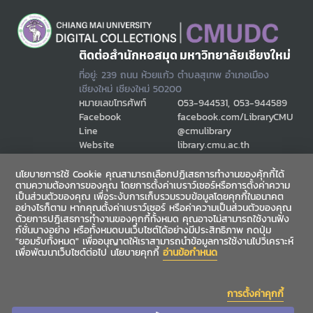
ติดต่อสำนักหอสมุด มหาวิทยาลัยเชียงใหม่
ที่อยู่: 239 ถนน ห้วยแก้ว ตำบลสุเทพ อำเภอเมือง
เชียงใหม่ เชียงใหม่ 50200
หมายเลขโทรศัพท์
053-944531, 053-944589
Facebook
facebook.com/LibraryCMU
Line
@cmulibrary
Website
library.cmu.ac.th
Email
cmulibref@cmu.ac.th
นโยบายการใช้ Cookie คุณสามารถเลือกปฏิเสธการทำงานของคุ้กกี้ได้
ตามความต้องการของคุณ โดยการตั้งค่าเบราว์เซอร์หรือการตั้งค่าความ
เป็นส่วนตัวของคุณ เพื่อระงับการเก็บรวมรวบข้อมูลโดยคุกกี้ในอนาคต
ช่องทางสื่อสาร
อย่างไรก็ตาม หากคุณตั้งค่าเบราว์เซอร์ หรือค่าความเป็นส่วนตัวของคุณ
ด้วยการปฎิเสธการทำงานของคุกกี้ทั้งหมด คุณอาจไม่สามารถใช้งานฟัง
ก์ชั่นบางอย่าง หรือทั้งหมดบนเว็บไซต์ได้อย่างมีประสิทธิภาพ กดปุ่ม
"ยอมรับทั้งหมด" เพื่ออนุญาตให้เราสามารถนำข้อมูลการใช้งานไปวิเคราะห์
เพื่อพัฒนาเว็บไซต์ต่อไป นโยบายคุกกี้
อ่านข้อกำหนด
การตั้งค่าคุกกี้