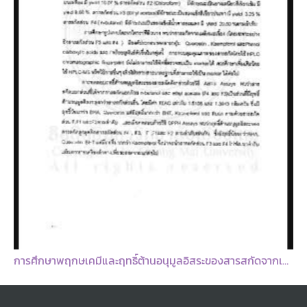
Ameliorating Reactive Oxygen Species-Induced in vitro Lipid Peroxidation in Liver, Carbohydrate and DNA Damage by Dendrocalamus hamiltonii Different Leaf Extracts