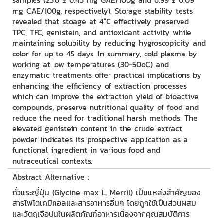
samples (23.6 ± 0.45 mg GAE/100g and 6.99 ± 0.09
mg CAE/100g, respectively). Storage stability tests
revealed that stoage at 4°C effectively preserved
TPC, TFC, genistein, and antioxidant activity while
maintaining solubility by reducing hygroscopicity and
color for up to 45 days. In summary, cold plasma by
working at low temperatures (30-50oC) and
enzymatic treatments offer practical implications by
enhancing the efficiency of extraction processes
which can improve the extraction yield of bioactive
compounds, preserve nutritional quality of food and
reduce the need for traditional harsh methods. The
elevated genistein content in the crude extract
powder indicates its prospective application as a
functional ingredient in various food and
nutraceutical contexts.
Abstract Alternative :
ถั่วแระญี่ปุ่น (Glycine max L. Merril) เป็นแหล่งสำคัญของ
สารไฟโตเคมิคอลและสารอาหารอื่นๆ โดยถูกใช้เป็นส่วนผสม
และวัตถุเจือปนในผลิตภัณฑ์อาหารเนื่องจากคุณสมบัติการ