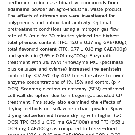
performed to increase bioactive compounds from
edamame powder, an agro-industrial waste product.
The effects of nitrogen gas were investiaged for
polyphenols and antioxidant acitivity. Optimal
pretreatment conditions using a nitrogen gas flow
rate of 5L/min for 30 minutes yielded the highest
total phenolic content (TPC: 15.0 ± 0.37 mg GAE/100g),
total flavonoid content (TFC: 6.77 ± 0.18 mg CAE/100g),
and genistein (3.69 ± 0.01 mg/100g). Enzymatic
treatment with 2% (v/v) iKnowZyme PXC (pectinase
plus cellulase and xylanse) increased the genistein
content by 307.76% (by 4.07 times) relative to lower
enzyme concentrations of 1%, 1.5% and control (p <
0.05). Scanning electron microscopy (SEM) confirmed
cell wall disruption due to nitrogen gas assisted CP
treatment. This study also examined the effects of
drying methods on isoflavone extract powder. Spray
drying outperformed freeze drying with higher (p<
0.05) TPC (35.9 ± 0.79 mg GAE/100g) and TFC (9.53 ±
0.09 mg CAE/100g) as compared to freeze-dried