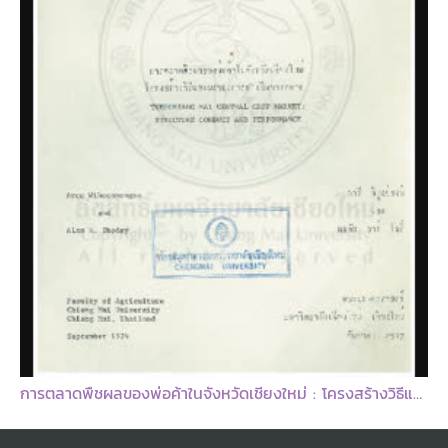
การตลาดพืชผลของพ่อค้าในจังหวัดเชียงใหม่ : โครงสร้างวิธีและผลการดำเนินการตลาด = The Chiang Mai central crop market structure conduct and performance / โดย อารี วิบูลย์พงษ์ และแอลัน อาร์ โธดี้