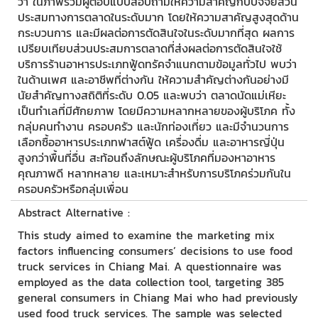
ว่า ในภาพรวมผู้ตอบแบบสอบถามให้ความสำคัญกับปัจจัยส่วน
ประสมทางการตลาดในระดับมาก โดยให้ความสาคัญสูงสุดด้าน
กระบวนการ และมีผลต่อการตัดสินใจในระดับมากที่สุด ผลการ
เปรียบเทียบส่วนประสมการตลาดที่ส่งผลต่อการตัดสินใจใช้
บริการร้านอาหารประเภทฟู้ดทรัคจำแนกตามข้อมูลทั่วไป พบว่า
ในด้านเพศ และอาชีพที่ต่างกัน ให้ความสำคัญต่างกันอย่างมี
นัยสำคัญทางสถิติที่ระดับ 0.05 และพบว่า ตลาดนัดแม่เหียะ
เป็นทำเลที่มีศักยภาพ โดยมีความหลากหลายของผู้บริโภค ทั้ง
กลุ่มคนทำงาน ครอบครัว และนักท่องเที่ยว และมีจำนวนการ
เลือกซื้ออาหารประเภทฟาสต์ฟู้ด เครื่องดื่ม และอาหารญี่ปุ่น
สูงกว่าพื้นที่อื่น สะท้อนถึงลักษณะผู้บริโภคที่มองหาอาหาร
คุณภาพดี หลากหลาย และเหมาะสำหรับการบริโภคร่วมกันใน
ครอบครัวหรือกลุ่มเพื่อน
Abstract Alternative :
This study aimed to examine the marketing mix
factors influencing consumers’ decisions to use food
truck services in Chiang Mai. A questionnaire was
employed as the data collection tool, targeting 385
general consumers in Chiang Mai who had previously
used food truck services. The sample was selected