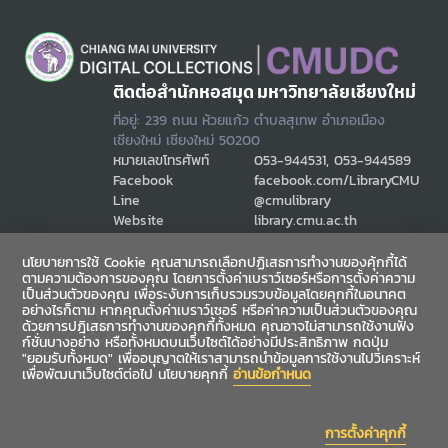
ติดต่อสำนักหอสมุด มหาวิทยาลัยเชียงใหม่
ที่อยู่: 239 ถนน ห้วยแก้ว ตำบลสุเทพ อำเภอเมือง
เชียงใหม่ เชียงใหม่ 50200
หมายเลขโทรศัพท์
053-944531, 053-944589
Facebook
facebook.com/LibraryCMU
Line
@cmulibrary
Website
library.cmu.ac.th
Email
cmulibref@cmu.ac.th
นโยบายการใช้ Cookie คุณสามารถเลือกปฏิเสธการทำงานของคุ้กกี้ได้
ตามความต้องการของคุณ โดยการตั้งค่าเบราว์เซอร์หรือการตั้งค่าความ
เป็นส่วนตัวของคุณ เพื่อระงับการเก็บรวมรวบข้อมูลโดยคุกกี้ในอนาคต
ช่องทางสื่อสาร
อย่างไรก็ตาม หากคุณตั้งค่าเบราว์เซอร์ หรือค่าความเป็นส่วนตัวของคุณ
ด้วยการปฎิเสธการทำงานของคุกกี้ทั้งหมด คุณอาจไม่สามารถใช้งานฟัง
ก์ชั่นบางอย่าง หรือทั้งหมดบนเว็บไซต์ได้อย่างมีประสิทธิภาพ กดปุ่ม
"ยอมรับทั้งหมด" เพื่ออนุญาตให้เราสามารถนำข้อมูลการใช้งานไปวิเคราะห์
เพื่อพัฒนาเว็บไซต์ต่อไป นโยบายคุกกี้
อ่านข้อกำหนด
การตั้งค่าคุกกี้