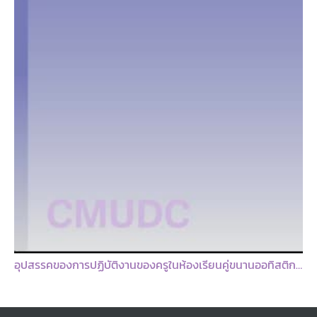
ศึกษาและพัฒนารูปแบบการให้บริการฟื้นฟูบุคคลออทิสติกโดยการมีส่วนร่วมของผู้ปกครอง ตำบลรอบเวียง อำเภอเมือง จังหวัดเชียงราย : รายงานวิจัยเพื่อท้องถิ่นฉบับสมบูรณ์ / ปิยะนุช ชัชวรัตน์ และคณะ