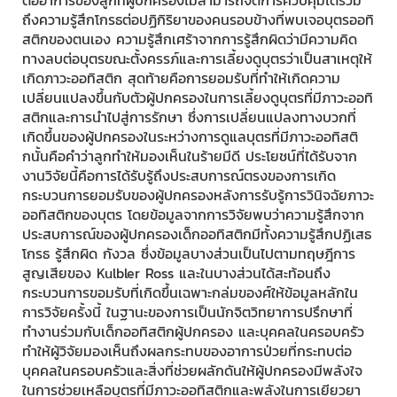
ต่ออาการของลูกที่ผู้ปกครองไม่สามารถจัดการควบคุมได้รวม
ถึงความรู้สึกโกรธต่อปฏิกิริยาของคนรอบข้างที่พบเจอบุตรออทิ
สติกของตนเอง ความรู้สึกเศร้าจากการรู้สึกผิดว่ามีความคิด
ทางลบต่อบุตรขณะตั้งครรภ์และการเลี้ยงดูบุตรว่าเป็นสาเหตุให้
เกิดภาวะออทิสติก สุดท้ายคือการยอมรับที่ทำให้เกิดความ
เปลี่ยนแปลงขึ้นกับตัวผู้ปกครองในการเลี้ยงดูบุตรที่มีภาวะออทิ
สติกและการนำไปสู่การรักษา ซึ่งการเปลี่ยนแปลงทางบวกที่
เกิดขึ้นของผู้ปกครองในระหว่างการดูแลบุตรที่มีภาวะออทิสติ
กนั้นคือคำว่าลูกทำให้มองเห็นในร้ายมีดี ประโยชน์ที่ได้รับจาก
งานวิจัยนี้คือการได้รับรู้ถึงประสบการณ์ตรงของการเกิด
กระบวนการยอมรับของผู้ปกครองหลังการรับรู้การวินิจฉัยภาวะ
ออทิสติกของบุตร โดยข้อมูลจากการวิจัยพบว่าความรู้สึกจาก
ประสบการณ์ของผู้ปกครองเด็กออทิสติกมีทั้งความรู้สึกปฏิเสธ
โกรธ รู้สึกผิด กังวล ซึ่งข้อมูลบางส่วนเป็นไปตามทฤษฎีการ
สูญเสียของ Kulbler Ross และในบางส่วนได้สะท้อนถึง
กระบวนการขอมรับที่เกิดขึ้นเฉพาะกล่มของศ์ให้ข้อมูลหลักใน
การวิจัยครั้งนี้ ในฐานะของการเป็นนักจิตวิทยาการปรึกษาที่
ทำงานร่วมกับเด็กออทิสติกผู้ปกครอง และบุคคลในครอบครัว
ทำให้ผู้วิจัยมองเห็นถึงผลกระทบของอาการป่วยที่กระทบต่อ
บุคคลในครอบครัวและสิ่งที่ช่วยผลักดันให้ผู้ปกครองมีพลังใจ
ในการช่วยเหลือบุตรที่มีภาวะออทิสติกและพลังในการเยียวยา