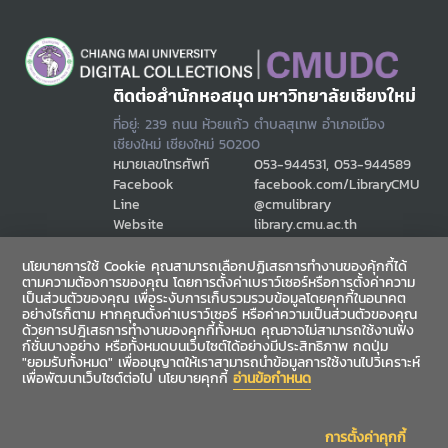
ติดต่อสำนักหอสมุด มหาวิทยาลัยเชียงใหม่
ที่อยู่: 239 ถนน ห้วยแก้ว ตำบลสุเทพ อำเภอเมือง
เชียงใหม่ เชียงใหม่ 50200
หมายเลขโทรศัพท์
053-944531, 053-944589
Facebook
facebook.com/LibraryCMU
Line
@cmulibrary
Website
library.cmu.ac.th
Email
cmulibref@cmu.ac.th
นโยบายการใช้ Cookie คุณสามารถเลือกปฏิเสธการทำงานของคุ้กกี้ได้
ตามความต้องการของคุณ โดยการตั้งค่าเบราว์เซอร์หรือการตั้งค่าความ
เป็นส่วนตัวของคุณ เพื่อระงับการเก็บรวมรวบข้อมูลโดยคุกกี้ในอนาคต
ช่องทางสื่อสาร
อย่างไรก็ตาม หากคุณตั้งค่าเบราว์เซอร์ หรือค่าความเป็นส่วนตัวของคุณ
ด้วยการปฎิเสธการทำงานของคุกกี้ทั้งหมด คุณอาจไม่สามารถใช้งานฟัง
ก์ชั่นบางอย่าง หรือทั้งหมดบนเว็บไซต์ได้อย่างมีประสิทธิภาพ กดปุ่ม
"ยอมรับทั้งหมด" เพื่ออนุญาตให้เราสามารถนำข้อมูลการใช้งานไปวิเคราะห์
เพื่อพัฒนาเว็บไซต์ต่อไป นโยบายคุกกี้
อ่านข้อกำหนด
การตั้งค่าคุกกี้