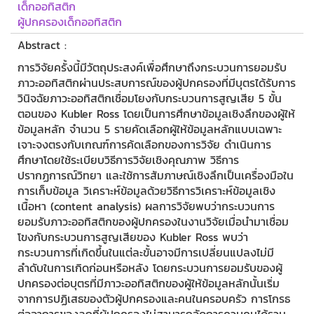
เด็กออทิสติก
ผู้ปกครองเด็กออทิสติก
Abstract :
การวิจัยครั้งนี้มีวัตถุประสงค์เพื่อศึกษาถึงกระบวนการยอมรับ
ภาวะออทิสติกผ่านประสบการณ์ของผู้ปกครองที่มีบุตรได้รับการ
วินิจฉัยภาวะออทิสติกเชื่อมโยงกับกระบวนการสูญเสีย 5 ขั้น
ตอนของ Kubler Ross โดยเป็นการศึกษาข้อมูลเชิงลึกของผู้ให้
ข้อมูลหลัก จำนวน 5 รายคัดเลือกผู้ให้ข้อมูลหลักแบบเฉพาะ
เจาะจงตรงกับเกณฑ์การค้ดเลือกของการวิจัย ดำเนินการ
ศึกษาโดยใช้ระเบียบวิธีการวิจัยเชิงคุณภาพ วิธีการ
ปรากฏการณ์วิทยา และใช้การสัมภาษณ์เชิงลึกเป็นเครื่องมือใน
การเก็บข้อมูล วิเคราะห์ข้อมูลด้วยวิธีการวิเคราะห์ข้อมูลเชิง
เนื้อหา (content analysis) ผลการวิจัยพบว่ากระบวนการ
ยอมรับภาวะออทิสติกของผู้ปกครองในงานวิจัยเมื่อนำมาเชื่อม
โขงกับกระบวนการสูญเสียของ Kubler Ross พบว่า
กระบวนการที่เกิดขึ้นในแต่ละขั้นอาจมีการเปลี่ยนแปลงไม่มี
ลำดับในการเกิดก่อนหรือหลัง โดยกระบวนการยอมรับของผู้
ปกครองต่อบุตรที่มีภาวะออทิสติกของผู้ให้ข้อมูลหลักนั้นเริ่ม
จากการปฏิเสธของตัวผู้ปกครองและคนในครอบครัว การโกรธ