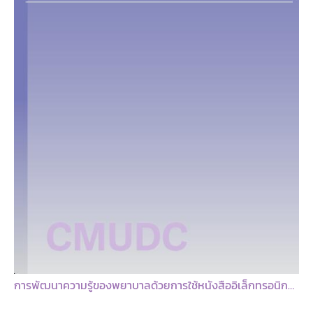
การพัฒนาความรู้ของพยาบาลด้วยการใช้หนังสืออิเล็กทรอนิกส์เรื่องการช่วยฟื้นคืนชีพทารกแรกเกิด