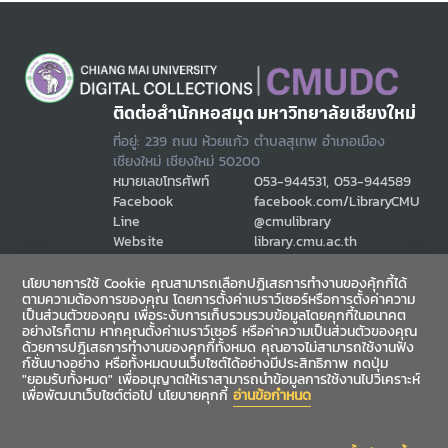
ติดต่อสำนักหอสมุด มหาวิทยาลัยเชียงใหม่
ที่อยู่: 239 ถนน ห้วยแก้ว ตำบลสุเทพ อำเภอเมือง
เชียงใหม่ เชียงใหม่ 50200
หมายเลขโทรศัพท์
053-944531, 053-944589
Facebook
facebook.com/LibraryCMU
Line
@cmulibrary
Website
library.cmu.ac.th
Email
cmulibref@cmu.ac.th
นโยบายการใช้ Cookie คุณสามารถเลือกปฏิเสธการทำงานของคุ้กกี้ได้
ตามความต้องการของคุณ โดยการตั้งค่าเบราว์เซอร์หรือการตั้งค่าความ
เป็นส่วนตัวของคุณ เพื่อระงับการเก็บรวมรวบข้อมูลโดยคุกกี้ในอนาคต
ช่องทางสื่อสาร
อย่างไรก็ตาม หากคุณตั้งค่าเบราว์เซอร์ หรือค่าความเป็นส่วนตัวของคุณ
ด้วยการปฎิเสธการทำงานของคุกกี้ทั้งหมด คุณอาจไม่สามารถใช้งานฟัง
ก์ชั่นบางอย่าง หรือทั้งหมดบนเว็บไซต์ได้อย่างมีประสิทธิภาพ กดปุ่ม
"ยอมรับทั้งหมด" เพื่ออนุญาตให้เราสามารถนำข้อมูลการใช้งานไปวิเคราะห์
เพื่อพัฒนาเว็บไซต์ต่อไป นโยบายคุกกี้
อ่านข้อกำหนด