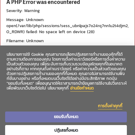
A PHP Error was encountered
Severity: Warning
Message: Unknown:
open(/var/lib/php/sessions/sess_ubnlpajs7o24rq7nn1u2t4djm2,
O_RDWR) failed: No space left on device (28)
Filename: Unknown
Line Number: 0
นโยบายการใช้ Cookie คุณสามารถเลือกปฏิเสธการทำงานของคุ้กกี้ได้
Backtrace:
ตามความต้องการของคุณ โดยการตั้งค่าเบราว์เซอร์หรือการตั้งค่าความ
เป็นส่วนตัวของคุณ เพื่อระงับการเก็บรวมรวบข้อมูลโดยคุกกี้ในอนาคต
อย่างไรก็ตาม หากคุณตั้งค่าเบราว์เซอร์ หรือค่าความเป็นส่วนตัวของคุณ
A PHP Error was encountered
ด้วยการปฎิเสธการทำงานของคุกกี้ทั้งหมด คุณอาจไม่สามารถใช้งานฟัง
ก์ชั่นบางอย่าง หรือทั้งหมดบนเว็บไซต์ได้อย่างมีประสิทธิภาพ กดปุ่ม
Severity: Warning
"ยอมรับทั้งหมด" เพื่ออนุญาตให้เราสามารถนำข้อมูลการใช้งานไปวิเคราะห์
เพื่อพัฒนาเว็บไซต์ต่อไป นโยบายคุกกี้
อ่านข้อกำหนด
Message: Unknown: Failed to write session data (files). Please
verify that the current setting of session.save_path is correct
(/var/lib/php/sessions)
การตั้งค่าคุกกี้
Filename: Unknown
ยอมรับทั้งหมด
Line Number: 0
ปฏิเสธทั้งหมด
Backtrace: