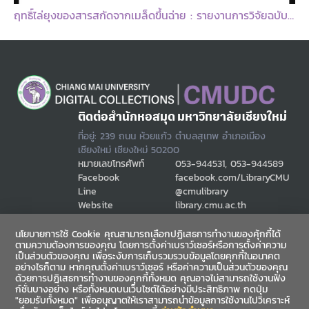
ฤทธิ์ไล่ยุงของสารสกัดจากเมล็ดขึ้นฉ่าย : รายงานการวิจัยฉบับสมบูรณ์ = Mosquito repellency of apium graveolens (Umbelliferace seed extracts) / เบ็ญจวรรณ ปิตาสวัสดิ์ ... [และคนอื่นๆ]
ติดต่อสำนักหอสมุด มหาวิทยาลัยเชียงใหม่
ที่อยู่: 239 ถนน ห้วยแก้ว ตำบลสุเทพ อำเภอเมือง
เชียงใหม่ เชียงใหม่ 50200
หมายเลขโทรศัพท์
053-944531, 053-944589
Facebook
facebook.com/LibraryCMU
Line
@cmulibrary
Website
library.cmu.ac.th
Email
cmulibref@cmu.ac.th
นโยบายการใช้ Cookie คุณสามารถเลือกปฏิเสธการทำงานของคุ้กกี้ได้
ตามความต้องการของคุณ โดยการตั้งค่าเบราว์เซอร์หรือการตั้งค่าความ
เป็นส่วนตัวของคุณ เพื่อระงับการเก็บรวมรวบข้อมูลโดยคุกกี้ในอนาคต
ช่องทางสื่อสาร
อย่างไรก็ตาม หากคุณตั้งค่าเบราว์เซอร์ หรือค่าความเป็นส่วนตัวของคุณ
ด้วยการปฎิเสธการทำงานของคุกกี้ทั้งหมด คุณอาจไม่สามารถใช้งานฟัง
ก์ชั่นบางอย่าง หรือทั้งหมดบนเว็บไซต์ได้อย่างมีประสิทธิภาพ กดปุ่ม
"ยอมรับทั้งหมด" เพื่ออนุญาตให้เราสามารถนำข้อมูลการใช้งานไปวิเคราะห์