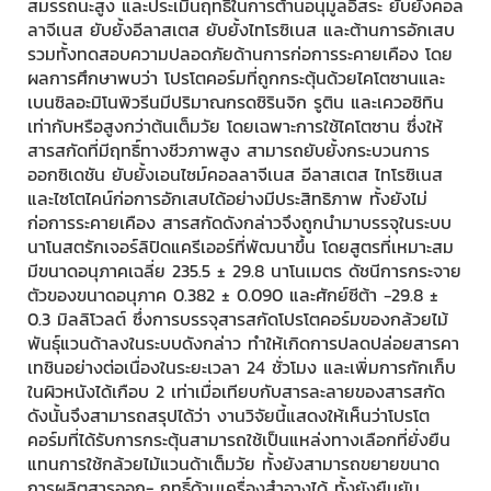
สมรรถนะสูง และประเมินฤทธิ์ในการต้านอนุมูลอิสระ ยับยั้งคอล
ลาจีเนส ยับยั้งอีลาสเตส ยับยั้งไทโรซิเนส และต้านการอักเสบ
รวมทั้งทดสอบความปลอดภัยด้านการก่อการระคายเคือง โดย
ผลการศึกษาพบว่า โปรโตคอร์มที่ถูกกระตุ้นด้วยไคโตซานและ
เบนซิลอะมิโนพิวรีนมีปริมาณกรดซิรินจิก รูติน และเควอซิทิน
เท่ากับหรือสูงกว่าต้นเต็มวัย โดยเฉพาะการใช้ไคโตซาน ซึ่งให้
สารสกัดที่มีฤทธิ์ทางชีวภาพสูง สามารถยับยั้งกระบวนการ
ออกซิเดชัน ยับยั้งเอนไซม์คอลลาจีเนส อีลาสเตส ไทโรซิเนส
และไซโตไคน์ก่อการอักเสบได้อย่างมีประสิทธิภาพ ทั้งยังไม่
ก่อการระคายเคือง สารสกัดดังกล่าวจึงถูกนำมาบรรจุในระบบ
นาโนสตรักเจอร์ลิปิดแครีเออร์ที่พัฒนาขึ้น โดยสูตรที่เหมาะสม
มีขนาดอนุภาคเฉลี่ย 235.5 ± 29.8 นาโนเมตร ดัชนีการกระจาย
ตัวของขนาดอนุภาค 0.382 ± 0.090 และศักย์ซีต้า −29.8 ±
0.3 มิลลิโวลต์ ซึ่งการบรรจุสารสกัดโปรโตคอร์มของกล้วยไม้
พันธุ์แวนด้าลงในระบบดังกล่าว ทำให้เกิดการปลดปล่อยสารคา
เทชินอย่างต่อเนื่องในระยะเวลา 24 ชั่วโมง และเพิ่มการกักเก็บ
ในผิวหนังได้เกือบ 2 เท่าเมื่อเทียบกับสารละลายของสารสกัด
ดังนั้นจึงสามารถสรุปได้ว่า งานวิจัยนี้แสดงให้เห็นว่าโปรโต
คอร์มที่ได้รับการกระตุ้นสามารถใช้เป็นแหล่งทางเลือกที่ยั่งยืน
แทนการใช้กล้วยไม้แวนด้าเต็มวัย ทั้งยังสามารถขยายขนาด
การผลิตสารออก- ฤทธิ์ด้านเครื่องสำอางได้ ทั้งยังยืนยัน