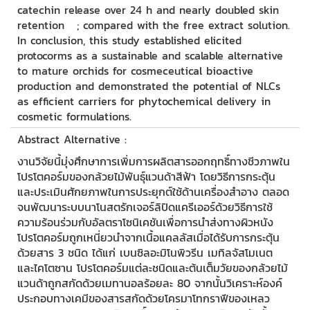
catechin release over 24 h and nearly doubled skin
retention ; compared with the free extract solution.
In conclusion, this study established elicited
protocorms as a sustainable and scalable alternative
to mature orchids for cosmeceutical bioactive
production and demonstrated the potential of NLCs
as efficient carriers for phytochemical delivery in
cosmetic formulations.
Abstract Alternative :
งานวิจัยนี้มุ่งศึกษาการเพิ่มการผลิตสารออกฤทธิ์ทางชีวภาพใน
โปรโตคอร์มของกล้วยไม้พันธุ์แวนด้าสีฟ้า โดยวิธีการกระตุ้น
และประเมินศักยภาพในการประยุกต์ใช้ด้านเครื่องสำอาง ตลอด
จนพัฒนาระบบนาโนสตรักเจอร์ลิปิดแครีเออร์ด้วยวิธีการใช้
ความร้อนร่วมกับอัลตราโซนิเคชันเพื่อการนำส่งทางผิวหนัง
โปรโตคอร์มถูกเหนี่ยวนำจากเนื้อแคลลัสเมื่อได้รับการกระตุ้น
ด้วยสาร 3 ชนิด ได้แก่ เบนซิลอะมิโนพิวรีน เมทิลจัสโมเนต
และไคโตซาน โปรโตคอร์มแต่ละชนิดและต้นเต็มวัยของกล้วยไม้
แวนด้าถูกสกัดด้วยเมทานอลร้อยละ 80 จากนั้นวิเคราะห์องค์
ประกอบทางเคมีของสารสกัดด้วยโครมาโทกราฟีของเหลว