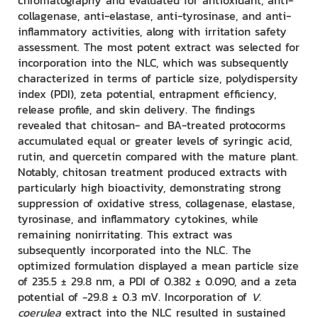
chromatography and evaluated for antioxidant, anti-
collagenase, anti-elastase, anti-tyrosinase, and anti-
inflammatory activities, along with irritation safety
assessment. The most potent extract was selected for
incorporation into the NLC, which was subsequently
characterized in terms of particle size, polydispersity
index (PDI), zeta potential, entrapment efficiency,
release profile, and skin delivery. The findings
revealed that chitosan- and BA-treated protocorms
accumulated equal or greater levels of syringic acid,
rutin, and quercetin compared with the mature plant.
Notably, chitosan treatment produced extracts with
particularly high bioactivity, demonstrating strong
suppression of oxidative stress, collagenase, elastase,
tyrosinase, and inflammatory cytokines, while
remaining nonirritating. This extract was
subsequently incorporated into the NLC. The
optimized formulation displayed a mean particle size
of 235.5 ± 29.8 nm, a PDI of 0.382 ± 0.090, and a zeta
potential of −29.8 ± 0.3 mV. Incorporation of
V.
coerulea
extract into the NLC resulted in sustained