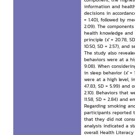
information and health
decisions in accordance 
= 1.40), followed by me
2.09). The components 
health knowledge and u
principle (x̄ = 20.78, S
10.50, SD = 2.57), and s
The study also reveale
behaviors were at a hi
9.08). When considerin
in sleep behavior (x̄ =
were at a high level, 
47.83, SD = 5.99) and o
2.10). Behaviors that w
11.58, SD = 2.84) and e
Regarding smoking and
participants reported 
that they did not cons
analysis indicated a st
overall Health Literac