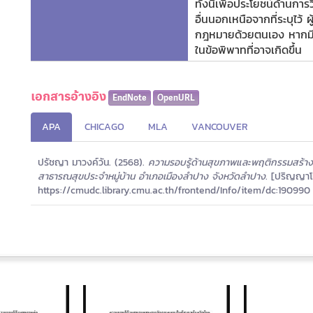
ทั้งนี้เพื่อประโยชน์ด้านกา
อื่นนอกเหนือจากที่ระบุไว้
กฎหมายด้วยตนเอง หากมีกา
ในข้อพิพาทที่อาจเกิดขึ้น
เอกสารอ้างอิง
EndNote
OpenURL
APA
CHICAGO
MLA
VANCOUVER
ปรัชญา มาวงค์วัน. (2568).
ความรอบรู้ด้านสุขภาพและพฤติกรรมสร้าง
สาธารณสุขประจำหมู่บ้าน อำเภอเมืองลำปาง จังหวัดลำปาง.
[ปริญญาโท, 
https://cmudc.library.cmu.ac.th/frontend/Info/item/dc:190990