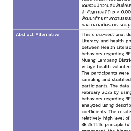
โดยรวมมีความสัมพันธ์กั
สำคัญทางสถิติ p < 0.0
พัฒนาศักยภาพความรอบรู
ของอาสาสมัครสาธารณสุขป
Abstract Alternative
This cross–sectional d
Literacy and health-pr
between Health Literac
behaviors regarding 3E.
Muang Lampang Distric
village health volunte
The participants were 
sampling and stratifie
participants. The dat
February 2025 by usin
behaviors regarding 3E.
analyzed using descrip
coefficients. The resu
relatively high level o
3E.2S.1T.1S. principle (
component, the highest