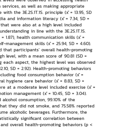
 services, as well as making appropriate
with the 3E.2S.1T.1S. principle (x̄ = 13.95, SD
dia and information literacy (x̄ = 7.34, SD =
that were also at a high level included
nderstanding in line with the 3E.2S.1T.1S.
D = 1.87), health communication skills (x̄ =
elf-management skills (x̄ = 25.94, SD = 4.60).
d that participants’ overall health-promoting
gh level, with a mean score of 90.81 (SD =
g each aspect, the highest level was observed
 12.10, SD = 2.92). Health-promoting behaviors
including food consumption behavior (x̄ =
ral hygiene care behavior (x̄ = 8.83, SD =
ere at a moderate level included exercise (x̄ =
motion management (x̄ = 10.45, SD = 3.04).
 alcohol consumption, 99.10% of the
that they did not smoke, and 75.58% reported
ume alcoholic beverages. Furthermore, the
atistically significant correlation between
y and overall health-promoting behaviors (p <