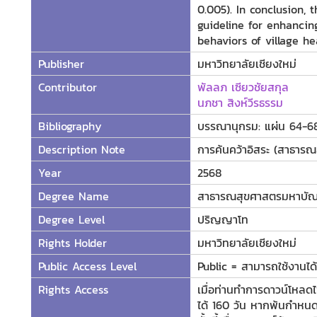
0.005). In conclusion, 
guideline for enhancin
behaviors of village he
Publisher
มหาวิทยาลัยเชียงใหม่
Contributor
พัลลภ เซียวชัยสกุล
นภชา สิงห์วีรธรรม
Bibliography
บรรณานุกรม: แผ่น 64-6
Description Note
การค้นคว้าอิสระ (สาธาร
Year
2568
Degree Name
สาธารณสุขศาสตรมหาบัณ
Degree Level
ปริญญาโท
Rights Holder
มหาวิทยาลัยเชียงใหม่
Public Access Level
Public = สามารถใช้งานได้ท
Rights Access
เมื่อท่านทำการดาวน์โหลดไ
ได้ 160 วัน หากพ้นกำหนดร