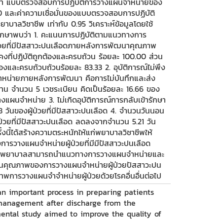
อหา แบบตรวจสอบการปฏิบัติการวางแผนจำหน่ายของ
.0 และค่าความเชื่อมั่นของแบบตรวจสอบการปฏิบัติ
าลวิชาชีพ เท่ากับ 0.95 วิเคราะห์ข้อมูลโดยใช้
กษาพบว่า 1. คะแนนการปฏิบัติตามแนวทางการ
ป่วยที่มีปัสสาวะปนเลือดภายหลังการพัฒนาคุณภาพ
งที่ปฏิบัติถูกต้องและครบถ้วน ร้อยละ 100.00 ส่วน
้องและครบถ้วบถ้วนร้อยละ 83.33 2. อุบัติการณ์ไม่พึง
หน่ายภายหลังการพัฒนา คือการไม่บันทึกและส่ง
มบ้าน จำนวน 5 เวชระเบียน คิดเป็นร้อยละ 16.66 ของ
แผนจำหน่าย 3. ไม่เกิดอุบัติการณ์การกลับเข้ารักษา
วันของผู้ป่วยที่มีปัสสาวะปนเลือด 4. จำนวนวันนอน
ป่วยที่มีปัสสาวะปนเลือด ลดลงจากจำนวน 5.21 วัน
้งนี้ได้สร้างความตระหนักให้แก่พยาบาลวิชาชีพให้
ารวางแผนจำหน่ายผู้ป่วยที่มีมีปัสสาวะปนเลือด
การพยาบาลสามารถนำแนวทางการวางแผนจำหน่ายและ
เมินคุณภาพของการวางแผนจำหน่ายผู้ป่วยปัสสาวะปน
การวางแผนจำจำหน่ายผู้ป่วยด้วยโรคอื่นอื่นต่อไป
an important process in preparing patients
-management after discharge from the
mental study aimed to improve the quality of