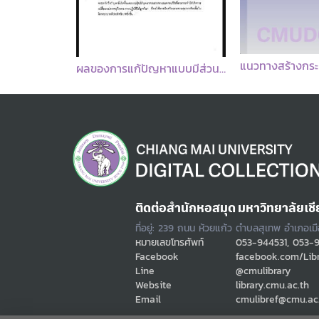
แนวทางสร้างกระบวนการมีส่วนร่วมในการแก้ไขปัญหาโรคเบาหวานของผู้สูงอายุกับเจ้าหน้าที่สาธารณสุข โรงพยาบาลแปลงยาว ตำบลวังเย็น อำเภอแปลงยาว จังหวัดฉะเชิงเทรา : รายงานวิจัยเพื่อท้องถิ่นฉบับสมบูรณ์ โครงการ / มาโนช คุ้มยา ... [และคนอื่นๆ]
ผลของการแก้ปัญหาแบบมีส่วนร่วมต่อการปฏิบัติการพยาบาลเพื่อป้องกันการติดเชื้อในโรงพยาบาลระบบทางเดินปัสสาวะ หอผู้ป่วยพิเศษ 1 โรงพยาบาลมหาราชนครเชียงใหม่ : รายงานการวิจัย = Effect of participatory problem solving on nursing practice for prevention of nosocomial urinary tract infection in private medical ward 1 Maharaj Nakorn Chiang Mai hospital / มาลินี วัฒนากูล ... [และคนอื่นๆ]
ติดต่อสำนักหอสมุด มหาวิทยาลัยเชี
ที่อยู่: 239 ถนน ห้วยแก้ว ตำบลสุเทพ อำเภอเม
หมายเลขโทรศัพท์
053-944531, 053-
Facebook
facebook.com/Lib
Line
@cmulibrary
Website
library.cmu.ac.th
Email
cmulibref@cmu.ac