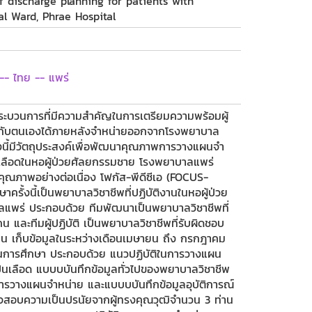
 discharge planning for patients with
al Ward, Phrae Hospital
- ไทย -- แพร่
ะบวนการที่มีความสำคัญในการเตรียมความพร้อมผู้
รกับตนเองได้ภายหลังจำหน่ายออกจากโรงพยาบาล
งนี้มีวัตถุประสงค์เพื่อพัฒนาคุณภาพการวางแผนจำ
ะปนเลือดในหอผู้ป่วยศัลยกรรมชาย โรงพยาบาลแพร่
คุณภาพอย่างต่อเนื่อง โฟกัส-พีดีซีเอ (FOCUS-
รั้งนี้เป็นพยาบาลวิชาชีพที่ปฏิบัติงานในหอผู้ป่วย
พร่ ประกอบด้วย ทีมพัฒนาเป็นพยาบาลวิชาชีพที่
และทีมผู้ปฏิบัติ เป็นพยาบาลวิชาชีพที่รับผิดชอบ
คน เก็บข้อมูลในระหว่างเดือนเมษายน ถึง กรกฎาคม
ใช้ในการศึกษา ประกอบด้วย แนวปฏิบัติในการวางแผน
วะปนเลือด แบบบบันทึกข้อมูลทั่วไปของพยาบาลวิชาชีพ
รวางแผนจำหน่าย และแบบบบันทึกข้อมูลอุบัติการณ์
รวจสอบความเป็นปรนัยจากผู้ทรงคุณวุฒิจำนวน 3 ท่าน