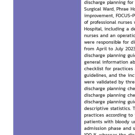
discharge planning for
Surgical Ward, Phrae H
improvement, FOCUS-PD
of professional nurses
Hospital, including a 
nurses and an operatio
were responsible for d
from April to July 202
discharge planning guid
general information ab
checklist for practices
guidelines, and the in
were validated by thre
discharge planning chec
discharge planning chec
discharge planning gui
descriptive statistics.
practices according to
patients with bloody u
admission phase and s
100 % whereas the dis