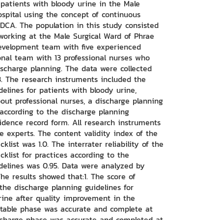
 patients with bloody urine in the Male
ospital using the concept of continuous
CA. The population in this study consisted
 working at the Male Surgical Ward of Phrae
development team with five experienced
nal team with 13 professional nurses who
ischarge planning. The data were collected
3. The research instruments included the
elines for patients with bloody urine,
out professional nurses, a discharge planning
 according to the discharge planning
cidence record form. All research instruments
e experts. The content validity index of the
klist was 1.0. The interrater reliability of the
klist for practices according to the
delines was 0.95. Data were analyzed by
 The results showed that:1. The score of
 the discharge planning guidelines for
rine after quality improvement in the
table phase was accurate and complete at
charge phase was accurate and completed at