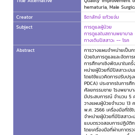
Title Alternative
Quality improvement of
hematuria, Male Surgic
Creator
ธิดาลักษ์ แก้วแจ่ม
Subject
การดูแลผู้ป่วย
การดูแลในสถานพยาบาล -
ทางเดินปัสสาวะ -- โรค
Abstract
การวางแผนจำหน่ายเป็นกร
ป่วยในการดูแลและจัดกา
การศึกษาเชิงพัฒนาในครั้
หน่ายผู้ป้วยที่มีปัสสาว
โดยใช้แนวคิดการปรับปรุง
PDCA) ประชากรในการศึกษาค
ศัลยกรรมชาย โรงพยาบาลแ
มีประสบการณ์ จำนวน 5 คน 
วางแผนผู้ป่วยจำนวน 13 
พ.ศ. 2566 เครื่องมือที่
จำหน่ายผู้ป่วยที่มีปัสสา
แบบตรวจสอบการปฏิบัติกา
โดยเครื่องมือที่ผ่านกาต