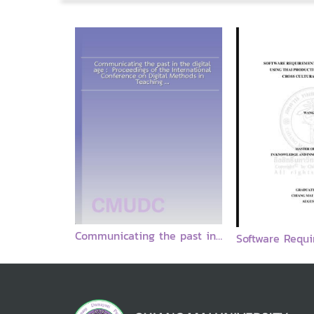
Colloboration in designing a pedagogical approach in information literacy / Ane Landoy, Daniela Popa, Angela Repanovici
Communicating the past in the digital age : Proceedings of the International Conference on Digital Methods in Teaching and Learning in Archaeology (1213 October 2018) / edited by Sebastian Hageneuer