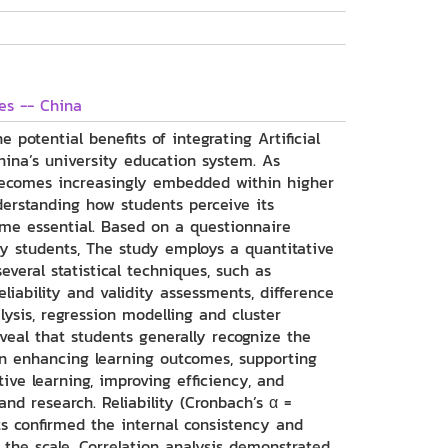
ges -- China
 potential benefits of integrating Artificial
China’s university education system. As
e becomes increasingly embedded within higher
erstanding how students perceive its
me essential. Based on a questionnaire
ty students, The study employs a quantitative
veral statistical techniques, such as
reliability and validity assessments, difference
alysis, regression modelling and cluster
eveal that students generally recognize the
in enhancing learning outcomes, supporting
ive learning, improving efficiency, and
 and research. Reliability (Cronbach’s α =
sts confirmed the internal consistency and
 the scale. Correlation analysis demonstrated