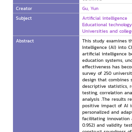
Creator
Gu, Yun
Subject
Artificial intelligence
Educational technology
Universities and colle
Abstract
This study examines the
Intelligence (AI) into 
artificial intelligenc
education systems, und
effectiveness has beco
survey of 250 universi
design that combines se
descriptive statistics, 
testing, correlation an
analysis .The results r
positive impact of AI 
personalized and adapt
facilitating innovation
0.952) and validity te
construct soundness of