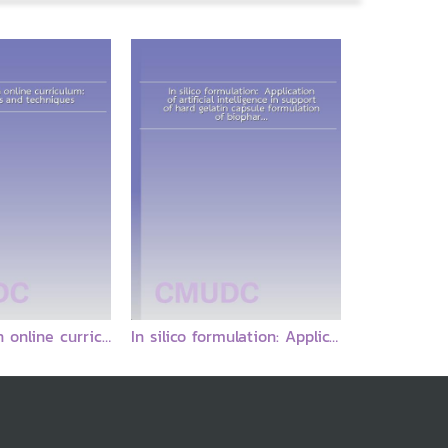
Developing an online curriculum: technologies and techniques
In silico formulation: Application of artificial intelligence in support of hard gelatin capsule formulation of biopharmaceutics classification system class II drugs.