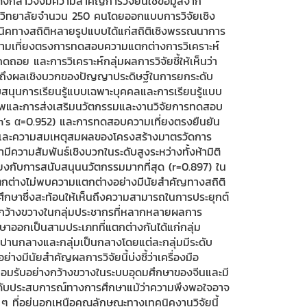
งกล่าวจึงมีความสำคัญการวิจัยนี้ใช้ข้อมูลจาก
ิทยาลัยจำนวน 250 คนโดยออกแบบการวิจัยเชิง
นิคทางสถิติหลายรูปแบบได้แก่สถิติเชิงพรรณนาการ
วามเที่ยงตรงการทดสอบความแตกต่างการวิเคราะห์
ดถอย และการวิเคราะห์กลุ่มผลการวิจัยชี้ให้เห็นว่า
ักถึงผลเชิงบวกของปัญญาประดิษฐ์ในการยกระดับ
ับสนุนการเรียนรู้แบบเฉพาะบุคคลและการเรียนรู้แบบ
ิภาพและการส่งเสริมนวัตกรรมและงานวิจัยการทดสอบ
ach’s α=0.952) และการทดสอบความเที่ยงตรงยืนยัน
และความสมเหตุสมผลของโครงสร้างมาตรวัดการ
ามีความสัมพันธ์เชิงบวกในระดับสูงระหว่างทั้งห้ามิติ
ยงกับการสนับสนุนนวัตกรรมมากที่สุด (r=0.897) ใน
ตกต่างไม่พบความแตกต่างอย่างมีนัยสำคัญทางสถิติ
ึกษาซึ่งสะท้อนให้เห็นถึงความสามารถในการประยุกต์
างกว้างขวางในกลุ่มประชากรที่หลากหลายผลการ
กษาออกเป็นสามประเภทที่แตกต่างกันได้แก่กลุ่ม
นปานกลางและกลุ่มเป็นกลางโดยแต่ละกลุ่มมีระดับ
งมีนัยสำคัญผลการวิจัยนี้บ่งชี้ว่าเครื่องมือ
ยอมรับอย่างกว้างขวางในระบบอุดมศึกษาของจีนและมี
บประสบการณ์ทางการศึกษาแม้ว่าความพึงพอใจอาจ
น ๆ ที่อยู่นอกเหนือคุณลักษณะทางเทคนิคงานวิจัยนี้