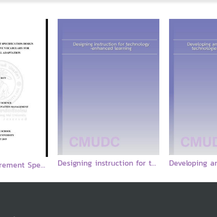
Designing instruction for technology-enhanced learning
Software Requirement Specification Design Using Thai Productive Vocabulary for Cross Cultural Adaptation