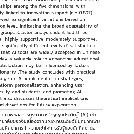
onships among the five dimensions, with
ly linked to innovation support (r = 0.897).
owed no significant variations based on
on level, indicating the broad adaptability of
roups .Cluster analysis identified three
es—highly supportive, moderately supportive,
ignificantly different levels of satisfaction.
 that AI tools are widely accepted in Chinese
lay a valuable role in enhancing educational
atisfaction may be influenced by factors
ionality .The study concludes with practical
argeted AI implementation strategies,
atform personalization, enhancing user
aculty and students, and promoting AI-
t also discusses theoretical implications,
nd directions for future exploration.
ศักยภาพของการบูรณาการปัญญาประดิษฐ์ (AI) เข้า
ทยาลัยของจีนเนื่องจากปัญญาประดิษฐ์มีบทบาทเพิ่ม
ดมศึกษาการทำความเข้าใจการรับรู้ของนักศึกษาต่อ