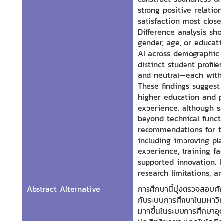
strong positive relati
satisfaction most close
Difference analysis sh
gender, age, or educati
AI across demographic g
distinct student profil
and neutral—each with s
These findings suggest
higher education and p
experience, although s
beyond technical funct
recommendations for t
including improving pl
experience, training f
supported innovation. I
research limitations, a
Abstract Alternative
การศึกษานี้มุ่งตรวจสอบ
กับระบบการศึกษาในมหาวิ
มากขึ้นในระบบการศึกษาอุ