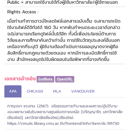
Public = สามารถใช้งานได้ทั้งผู้ใช้มหาวิทยาลัย/ผู้ใช้ภายนอก
Rights Access :
เมื่อท่านทำการดาวน์โหลดไฟล์เอกสารฉบับเต็ม จะสามารถเปิด
ใช้งานไฟล์ดิจิทัลได้ 160 วัน หากพ้นกำหนดระยะเวลาดังกล่าว
จะไม่สามารถเรียกดูไฟล์นั้นได้อีก ทั้งนี้เพื่อประโยชน์ด้านการ
วิจัยและการศึกษาค้นคว้าเท่านั้น การใช้ในวัตถุประสงค์อื่นนอก
เหนือจากที่ระบุไว้ ผู้ใช้งานต้องดำเนินการขออนุญาตจากผู้ถือ
ลิขสิทธิ์ตามกฎหมายด้วยตนเอง หากมีการละเมิดสิทธิ์การใช้
งาน สำนักหอสมุดไม่รับผิดชอบในข้อพิพาทที่อาจเกิดขึ้น
เอกสารอ้างอิง
EndNote
OpenURL
APA
CHICAGO
MLA
VANCOUVER
กาญจนา แรงทน. (2567).
จริยธรรมการทำงานและผลการปฏิบัติงาน
ของพยาบาลในโรงพยาบาลศูนย์เขตภาคเหนือ.
[ปริญญาโท, มหาวิทยาลัย
เชียงใหม่]. มหาวิทยาลัยเชียงใหม่,เชียงใหม่.
https://cmudc.library.cmu.ac.th/frontend/Info/item/dc:195730