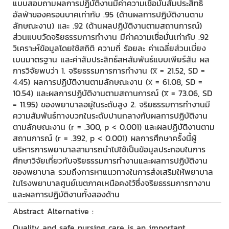
แบบสอบถามผลการปฏิบัติงานมีค่าความเชื่อมั่นสัมประสิทธิ์
อัลฟ่าของครอนบาคเท่ากับ .95 (ด้านผลการปฏิบัติงานตาม
ลักษณะงาน) และ .92 (ด้านผลปฏิบัติงานตามสถานการณ์)
ส่วนแบบวัดจริยธรรมการทำงาน มีค่าความเชื่อมั่นเท่ากับ .92
วิเคราะห์ข้อมูลโดยใช้สถิติ ความถี่ ร้อยละ ค่าเฉลี่ยส่วนเบี่ยง
เบนมาตรฐาน และค่าสัมประสิทธ์สหสัมพันธ์แบบเพียร์สัน ผล
การวิจัยพบว่า 1. จริยธรรมการการทำงาน (x̅ = 21.52, SD =
4.45) ผลการปฏิบัติงานตามลักษณะงาน (x̅ = 61.08, SD =
10.54) และผลการปฏิบัติงานตามสถานการณ์ (x̅ = 73.06, SD
= 11.95) ของพยาบาลอยู่ในระดับสูง 2. จริยธรรมการทำงานมี
ความสัมพันธ์ทางบวกในระดับปานกลางกับผลการปฏิบัติงาน
ตามลักษณะงาน (r = .300, p < 0.001) และผลปฏิบัติงานตาม
สถานการณ์ (r = .392, p < 0.001) ผลการศึกษาคร้ังนี้ผู้
บริหารการพยาบาลสามารถนำไปใช้เป็นข้อมูลประกอบในการ
ศึกษาวิจัยเกี่ยวกับจริยธรรมการทำงานและผลการปฏิบัติงาน
ของพยาบาล รวมถึงการหาแนวทางในการส่งเสริมให้พยาบาล
ในโรงพยาบาลศูนย์เขตภาคเหนือคงไว้ซึ่งจริยธรรมการทางาน
และผลการปฏิบัติงานทั้งสองด้าน
Abstract Alternative :
Quality and safe nursing care is an important