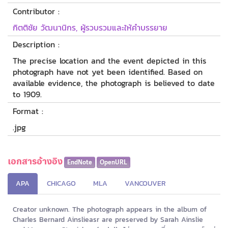
Contributor :
กิตติชัย วัฒนานิกร, ผู้รวบรวมและให้คำบรรยาย
Description :
The precise location and the event depicted in this
photograph have not yet been identified. Based on
available evidence, the photograph is believed to date
to 1909.
Format :
.jpg
เอกสารอ้างอิง
EndNote
OpenURL
APA
CHICAGO
MLA
VANCOUVER
Creator unknown. The photograph appears in the album of
Charles Bernard Ainslieasr are preserved by Sarah Ainslie