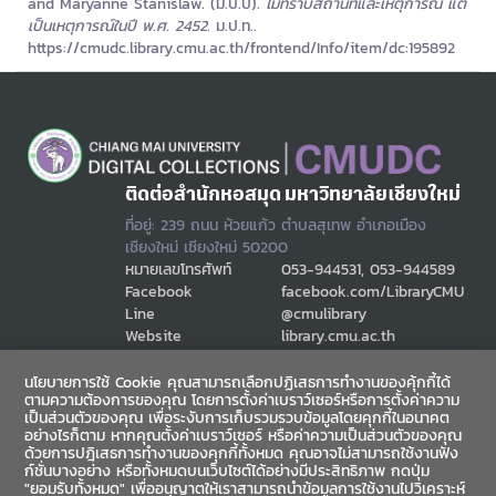
and Maryanne Stanislaw. (ม.ป.ป).
ไม่ทราบสถานที่และเหตุการณ์ แต่
เป็นเหตุการณ์ในปี พ.ศ. 2452.
ม.ป.ท..
https://cmudc.library.cmu.ac.th/frontend/Info/item/dc:195892
ติดต่อสำนักหอสมุด มหาวิทยาลัยเชียงใหม่
ที่อยู่: 239 ถนน ห้วยแก้ว ตำบลสุเทพ อำเภอเมือง
เชียงใหม่ เชียงใหม่ 50200
หมายเลขโทรศัพท์
053-944531, 053-944589
Facebook
facebook.com/LibraryCMU
Line
@cmulibrary
Website
library.cmu.ac.th
Email
cmulibref@cmu.ac.th
นโยบายการใช้ Cookie คุณสามารถเลือกปฏิเสธการทำงานของคุ้กกี้ได้
ตามความต้องการของคุณ โดยการตั้งค่าเบราว์เซอร์หรือการตั้งค่าความ
เป็นส่วนตัวของคุณ เพื่อระงับการเก็บรวมรวบข้อมูลโดยคุกกี้ในอนาคต
ช่องทางสื่อสาร
อย่างไรก็ตาม หากคุณตั้งค่าเบราว์เซอร์ หรือค่าความเป็นส่วนตัวของคุณ
ด้วยการปฎิเสธการทำงานของคุกกี้ทั้งหมด คุณอาจไม่สามารถใช้งานฟัง
ก์ชั่นบางอย่าง หรือทั้งหมดบนเว็บไซต์ได้อย่างมีประสิทธิภาพ กดปุ่ม
"ยอมรับทั้งหมด" เพื่ออนุญาตให้เราสามารถนำข้อมูลการใช้งานไปวิเคราะห์