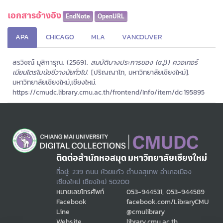
เอกสารอ้างอิง
EndNote
OpenURL
APA
CHICAGO
MLA
VANCOUVER
สรวิชณ์ มุสิการุณ. (2569).
สมบัติบางประการของ (α,β) ควอเทอร์
เนียนไตรโบนัชชีวางนัยทั่วไป.
[ปริญญาโท, มหาวิทยาลัยเชียงใหม่].
มหาวิทยาลัยเชียงใหม่,เชียงใหม่.
https://cmudc.library.cmu.ac.th/frontend/Info/item/dc:195895
ติดต่อสำนักหอสมุด มหาวิทยาลัยเชียงใหม่
ที่อยู่: 239 ถนน ห้วยแก้ว ตำบลสุเทพ อำเภอเมือง
เชียงใหม่ เชียงใหม่ 50200
หมายเลขโทรศัพท์
053-944531, 053-944589
Facebook
facebook.com/LibraryCMU
Line
@cmulibrary
Website
library.cmu.ac.th