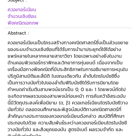
ควอเทอร์เนียน
จำนวนเชิงซ้อน
พีชคณิตเอกภพ
Abstract :
ควอเทอร์เนียนเป็นโครงสร้างทางคณิตศาสตร์ซึ่งเป็นส่วนขยาย
ของระบบจำนวนเชิงซ้อนที่ได้รับการนำมาประยุกต์ใช้ได้อย่าง
แพร่หลายในหลากหลายสาขาวิชา โดยเฉพาะอย่างยิ่งในงาน
ด้านคอมพิวเตอร์กราฟิกและวิทยาการหุ่นยนต์ เนื่องจากเป็น
เครื่องมือทางพีชคณิตที่มีประสิทธิภาพในการอธิบายการหมุนใน
ปริภูมิสามมิติและสี่มิติ ในขณะเดียวกัน ลำดับไตรโบนัชชีซึ่ง
เป็นการวางนัยทั่วไปของลำดับฟีโบนัชชีได้รับการนิยามโดย
กำหนดค่าเริ่มต้นสามพจน์แรกเป็น 0, 0 และ 1 โดยพจน์ถัดไป
จะเกิดจากผลรวมของสามพจน์ก่อนหน้า การค้นคว้าอิสระฉบับ
นี้มีวัตถุประสงค์เพื่อนิยาม (α, β) ควอเทอร์เนียนไตรโบนัชชีวาง
นัยทั่วไป ตลอดจนศึกษาและพิสูจน์สมบัติทางคณิตศาสตร์ที่
สำคัญบางประการของควอเทอร์เนียนดังกล่าว สมบัติที่ศึกษา
ประกอบไปด้วย ความสัมพันธ์ระหว่างควอเทอร์เนียนไตรโบนัชชี
วางนัยทั่วไป และสังยุคของมัน สูตรบิเนต์ ผลรวมจำกัด และ