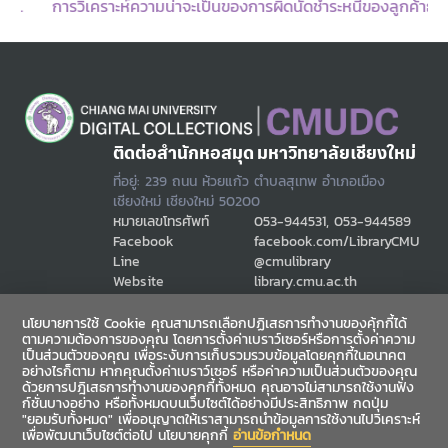
การวิเคราะห์ความน่าจะเป็นของการผิดนัดชำระหนี้ของลูกค้าธนาคาร กรณีศึกษา ลูกค้าข้าราชการครู และข้าราชการองค์กร ปกครองส่วนท้องถิ่นของธนาคารกรุงไทย สาขาฮอด
ติดต่อสำนักหอสมุด มหาวิทยาลัยเชียงใหม่
ที่อยู่: 239 ถนน ห้วยแก้ว ตำบลสุเทพ อำเภอเมือง
เชียงใหม่ เชียงใหม่ 50200
หมายเลขโทรศัพท์
053-944531, 053-944589
Facebook
facebook.com/LibraryCMU
Line
@cmulibrary
Website
library.cmu.ac.th
Email
cmulibref@cmu.ac.th
นโยบายการใช้ Cookie คุณสามารถเลือกปฏิเสธการทำงานของคุ้กกี้ได้
ตามความต้องการของคุณ โดยการตั้งค่าเบราว์เซอร์หรือการตั้งค่าความ
เป็นส่วนตัวของคุณ เพื่อระงับการเก็บรวมรวบข้อมูลโดยคุกกี้ในอนาคต
ช่องทางสื่อสาร
อย่างไรก็ตาม หากคุณตั้งค่าเบราว์เซอร์ หรือค่าความเป็นส่วนตัวของคุณ
ด้วยการปฎิเสธการทำงานของคุกกี้ทั้งหมด คุณอาจไม่สามารถใช้งานฟัง
ก์ชั่นบางอย่าง หรือทั้งหมดบนเว็บไซต์ได้อย่างมีประสิทธิภาพ กดปุ่ม
"ยอมรับทั้งหมด" เพื่ออนุญาตให้เราสามารถนำข้อมูลการใช้งานไปวิเคราะห์
เพื่อพัฒนาเว็บไซต์ต่อไป นโยบายคุกกี้
อ่านข้อกำหนด