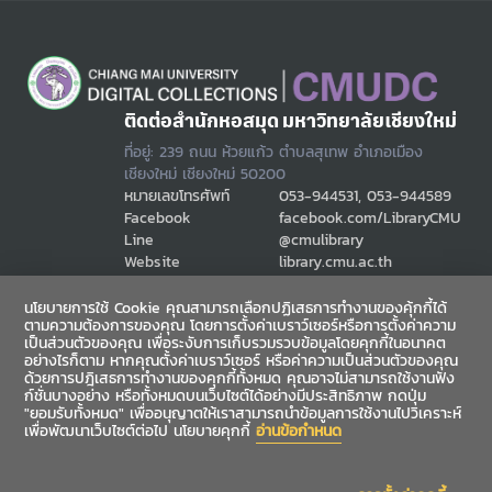
ติดต่อสำนักหอสมุด มหาวิทยาลัยเชียงใหม่
ที่อยู่: 239 ถนน ห้วยแก้ว ตำบลสุเทพ อำเภอเมือง
เชียงใหม่ เชียงใหม่ 50200
หมายเลขโทรศัพท์
053-944531, 053-944589
Facebook
facebook.com/LibraryCMU
Line
@cmulibrary
Website
library.cmu.ac.th
Email
cmulibref@cmu.ac.th
นโยบายการใช้ Cookie คุณสามารถเลือกปฏิเสธการทำงานของคุ้กกี้ได้
ตามความต้องการของคุณ โดยการตั้งค่าเบราว์เซอร์หรือการตั้งค่าความ
เป็นส่วนตัวของคุณ เพื่อระงับการเก็บรวมรวบข้อมูลโดยคุกกี้ในอนาคต
ช่องทางสื่อสาร
อย่างไรก็ตาม หากคุณตั้งค่าเบราว์เซอร์ หรือค่าความเป็นส่วนตัวของคุณ
ด้วยการปฎิเสธการทำงานของคุกกี้ทั้งหมด คุณอาจไม่สามารถใช้งานฟัง
ก์ชั่นบางอย่าง หรือทั้งหมดบนเว็บไซต์ได้อย่างมีประสิทธิภาพ กดปุ่ม
"ยอมรับทั้งหมด" เพื่ออนุญาตให้เราสามารถนำข้อมูลการใช้งานไปวิเคราะห์
เพื่อพัฒนาเว็บไซต์ต่อไป นโยบายคุกกี้
อ่านข้อกำหนด