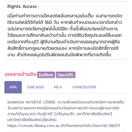
Rights Access :
เมื่อท่านทำการดาวน์โหลดไฟล์เอกสารฉบับเต็ม จะสามารถเปิด
ใช้งานไฟล์ดิจิทัลได้ 160 วัน หากพ้นกำหนดระยะเวลาดังกล่าว
จะไม่สามารถเรียกดูไฟล์นั้นได้อีก ทั้งนี้เพื่อประโยชน์ด้านการ
วิจัยและการศึกษาค้นคว้าเท่านั้น การใช้ในวัตถุประสงค์อื่นนอก
เหนือจากที่ระบุไว้ ผู้ใช้งานต้องดำเนินการขออนุญาตจากผู้ถือ
ลิขสิทธิ์ตามกฎหมายด้วยตนเอง หากมีการละเมิดสิทธิ์การใช้
งาน สำนักหอสมุดไม่รับผิดชอบในข้อพิพาทที่อาจเกิดขึ้น
เอกสารอ้างอิง
EndNote
OpenURL
APA
CHICAGO
MLA
VANCOUVER
อมลพรรษ ชตาเริกษ์. (2568).
ความพึงพอใจของนักเทคนิคการแพทย์ใน
โรงพยาบาลเขตภาคเหนือตอนล่างต่อคุณภาพบริการของผู้แทนขายใน
การนำปัญญาประดิษฐ์มาใช้.
[ปริญญาโท, มหาวิทยาลัยเชียงใหม่].
มหาวิทยาลัยเชียงใหม่,เชียงใหม่.
https://cmudc.library.cmu.ac.th/frontend/Info/item/dc:196371