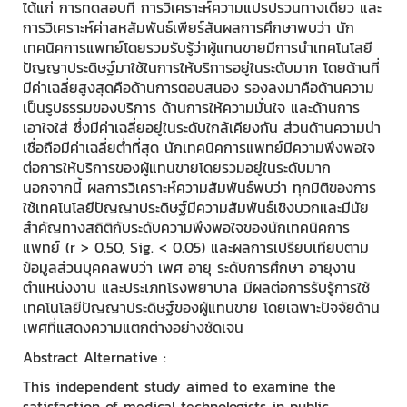
ได้แก่ การทดสอบที การวิเคราะห์ความแปรปรวนทางเดียว และ
การวิเคราะห์ค่าสหสัมพันธ์เพียร์สันผลการศึกษาพบว่า นัก
เทคนิคการแพทย์โดยรวมรับรู้ว่าผู้แทนขายมีการนำเทคโนโลยี
ปัญญาประดิษฐ์มาใช้ในการให้บริการอยู่ในระดับมาก โดยด้านที่
มีค่าเฉลี่ยสูงสุดคือด้านการตอบสนอง รองลงมาคือด้านความ
เป็นรูปธรรมของบริการ ด้านการให้ความมั่นใจ และด้านการ
เอาใจใส่ ซึ่งมีค่าเฉลี่ยอยู่ในระดับใกล้เคียงกัน ส่วนด้านความน่า
เชื่อถือมีค่าเฉลี่ยต่ำที่สุด นักเทคนิคการแพทย์มีความพึงพอใจ
ต่อการให้บริการของผู้แทนขายโดยรวมอยู่ในระดับมาก
นอกจากนี้ ผลการวิเคราะห์ความสัมพันธ์พบว่า ทุกมิติของการ
ใช้เทคโนโลยีปัญญาประดิษฐ์มีความสัมพันธ์เชิงบวกและมีนัย
สำคัญทางสถิติกับระดับความพึงพอใจของนักเทคนิคการ
แพทย์ (r > 0.50, Sig. < 0.05) และผลการเปรียบเทียบตาม
ข้อมูลส่วนบุคคลพบว่า เพศ อายุ ระดับการศึกษา อายุงาน
ตำแหน่งงาน และประเภทโรงพยาบาล มีผลต่อการรับรู้การใช้
เทคโนโลยีปัญญาประดิษฐ์ของผู้แทนขาย โดยเฉพาะปัจจัยด้าน
เพศที่แสดงความแตกต่างอย่างชัดเจน
Abstract Alternative :
This independent study aimed to examine the
satisfaction of medical technologists in public