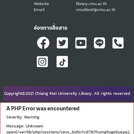
Website
library.cmu.ac.th
Email
cmulibref@cmu.ac.th
ช่องทางสื่อสาร
Copyright©2021 Chiang Mai University Library. All rights reserved
A PHP Error was encountered
Severity: Warning
Message: Unknown:
open(/var/lib/php/sessions/sess_bidin7cd73t7humg5ogo6uepa2,