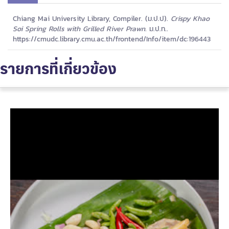
Chiang Mai University Library, Compiler. (ม.ป.ป).
Crispy Khao
Soi Spring Rolls with Grilled River Prawn.
ม.ป.ท..
https://cmudc.library.cmu.ac.th/frontend/Info/item/dc:196443
รายการที่เกี่ยวข้อง