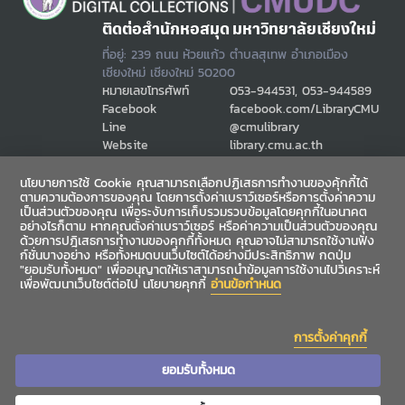
ติดต่อสำนักหอสมุด มหาวิทยาลัยเชียงใหม่
ที่อยู่: 239 ถนน ห้วยแก้ว ตำบลสุเทพ อำเภอเมือง
เชียงใหม่ เชียงใหม่ 50200
หมายเลขโทรศัพท์
053-944531, 053-944589
Facebook
facebook.com/LibraryCMU
Line
@cmulibrary
Website
library.cmu.ac.th
Email
cmulibref@cmu.ac.th
นโยบายการใช้ Cookie คุณสามารถเลือกปฏิเสธการทำงานของคุ้กกี้ได้
ตามความต้องการของคุณ โดยการตั้งค่าเบราว์เซอร์หรือการตั้งค่าความ
เป็นส่วนตัวของคุณ เพื่อระงับการเก็บรวมรวบข้อมูลโดยคุกกี้ในอนาคต
ช่องทางสื่อสาร
อย่างไรก็ตาม หากคุณตั้งค่าเบราว์เซอร์ หรือค่าความเป็นส่วนตัวของคุณ
ด้วยการปฎิเสธการทำงานของคุกกี้ทั้งหมด คุณอาจไม่สามารถใช้งานฟัง
ก์ชั่นบางอย่าง หรือทั้งหมดบนเว็บไซต์ได้อย่างมีประสิทธิภาพ กดปุ่ม
"ยอมรับทั้งหมด" เพื่ออนุญาตให้เราสามารถนำข้อมูลการใช้งานไปวิเคราะห์
เพื่อพัฒนาเว็บไซต์ต่อไป นโยบายคุกกี้
อ่านข้อกำหนด
การตั้งค่าคุกกี้
ยอมรับทั้งหมด