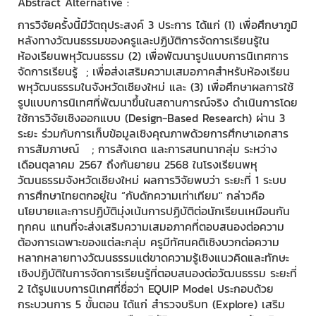
Abstract Alternative :
การวิจัยครั้งนี้มีวัตถุประสงค์ 3 ประการ ได้แก่ (1) เพื่อศึกษาภูมิ
หลังทางวัฒนธรรมของครูและปฏิบัติการจัดการเรียนรู้ใน
ห้องเรียนพหุวัฒนธรรม (2) เพื่อพัฒนารูปแบบการนิเทศการ
จัดการเรียนรู้ ; เพื่อส่งเสริมความเสมอภาคสำหรับห้องเรียน
พหุวัฒนธรรมในจังหวัดเชียงใหม่ และ (3) เพื่อศึกษาผลการใช้
รูปแบบการนิเทศที่พัฒนาขึ้นในสถานการณ์จริง ดำเนินการโดย
ใช้การวิจัยเชิงออกแบบ (Design-Based Research) ผ่าน 3
ระยะ ร่วมกับการเก็บข้อมูลเชิงคุณภาพด้วยการศึกษาเอกสาร
การสัมภาษณ์ ; การสังเกต และการสนทนากลุ่ม ระหว่าง
เดือนตุลาคม 2567 ถึงกันยายน 2568 ในโรงเรียนพหุ
วัฒนธรรมจังหวัดเชียงใหม่ ผลการวิจัยพบว่า ระยะที่ 1 ระบบ
การศึกษาไทยตกอยู่ใน “กับดักความเท่าเทียม" กล่าวคือ
นโยบายและการปฏิบัติมุ่งเน้นการปฏิบัติต่อนักเรียนเหมือนกัน
ทุกคน แทนที่จะส่งเสริมความเสมอภาคที่ตอบสนองต่อความ
ต้องการเฉพาะของแต่ละกลุ่ม ครูมีทัศนคติเชิงบวกต่อความ
หลากหลายทางวัฒนธรรมแต่ขาดความรู้เชิงแนวคิดและทักษะ
เชิงปฏิบัติในการจัดการเรียนรู้ที่ตอบสนองต่อวัฒนธรรม ระยะที่
2 ได้รูปแบบการนิเทศที่ชื่อว่า EQUIP Model ประกอบด้วย
กระบวนการ 5 ขั้นตอน ได้แก่ สำรวจบริบท (Explore) เสริม