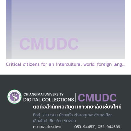
Critical citizens for an intercultural world: foreign language education as cultural politics
ติดต่อสำนักหอสมุด มหาวิทยาลัยเชียงใหม่
ที่อยู่: 239 ถนน ห้วยแก้ว ตำบลสุเทพ อำเภอเมือง
เชียงใหม่ เชียงใหม่ 50200
หมายเลขโทรศัพท์
053-944531, 053-944589