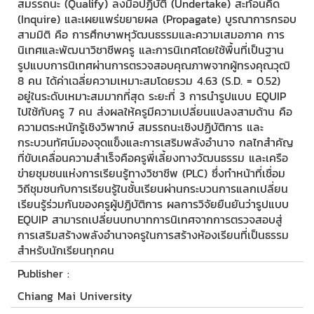
สมรรถนะ (Qualify) ลงมือปฏิบัติ (Undertake) สะท้อนคิด
(Inquire) และเผยแพร่ขยายผล (Propagate) บูรณาการกรอบ
สามมิติ คือ การศึกษาพหุวัฒนธรรมและความเสมอภาค การ
นิเทศและพัฒนาวิชาชีพครู และการนิเทศโดยใช้พื้นที่เป็นฐาน
รูปแบบการนิเทศผ่านการตรวจสอบคุณภาพจากผู้ทรงคุณวุฒิ
8 คน ได้ค่าเฉลี่ยความเหมาะสมโดยรวม 4.63 (S.D. = 0.52)
อยู่ในระดับเหมาะสมมากที่สุด ระยะที่ 3 การนำรูปแบบ EQUIP
ไปใช้กับครู 7 คน ส่งผลให้ครูมีความเปลี่ยนแปลงสามด้าน คือ
ความตระหนักรู้เชิงวิพากษ์ สมรรถนะเชิงปฏิบัติการ และ
กระบวนทัศน์มองจุดแข็งและการเสริมพลังอำนาจ กลไกสำคัญ
ที่ขับเคลื่อนความสำเร็จคือครูพี่เลี้ยงทางวัฒนธรรม และเครือ
ข่ายชุมชนแห่งการเรียนรู้ทางวิชาชีพ (PLC) ซึ่งทำหน้าที่เชื่อม
วิถีชุมชนกับการเรียนรู้ในชั้นเรียนผ่านกระบวนการแลกเปลี่ยน
เรียนรู้ร่วมกันของครูผู้ปฏิบัติการ ผลการวิจัยยืนยันว่ารูปแบบ
EQUIP สามารถเปลี่ยนบทบาทการนิเทศจากการตรวจสอบสู่
การเสริมสร้างพลังอำนาจครูในการสร้างห้องเรียนที่เป็นธรรม
สำหรับนักเรียนทุกคน
Publisher :
Chiang Mai University