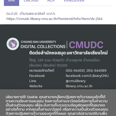
APA
CHICAGO
MLA
VANCOUVER
(ม.ป.ป).
ตำนานพระยาอินท์.
ม.ป.ท..
https://cmudc.library.cmu.ac.th/frontend/Info/item/dc:2144
ติดต่อสำนักหอสมุด มหาวิทยาลัยเชียงใหม่
ที่อยู่: 239 ถนน ห้วยแก้ว ตำบลสุเทพ อำเภอเมือง
เชียงใหม่ เชียงใหม่ 50200
หมายเลขโทรศัพท์
053-944531, 053-944589
Facebook
facebook.com/LibraryCMU
Line
@cmulibrary
Website
library.cmu.ac.th
Email
cmulibref@cmu.ac.th
นโยบายการใช้ Cookie คุณสามารถเลือกปฏิเสธการทำงานของคุ้กกี้ได้
ตามความต้องการของคุณ โดยการตั้งค่าเบราว์เซอร์หรือการตั้งค่าความ
เป็นส่วนตัวของคุณ เพื่อระงับการเก็บรวมรวบข้อมูลโดยคุกกี้ในอนาคต
ช่องทางสื่อสาร
อย่างไรก็ตาม หากคุณตั้งค่าเบราว์เซอร์ หรือค่าความเป็นส่วนตัวของคุณ
ด้วยการปฎิเสธการทำงานของคุกกี้ทั้งหมด คุณอาจไม่สามารถใช้งานฟัง