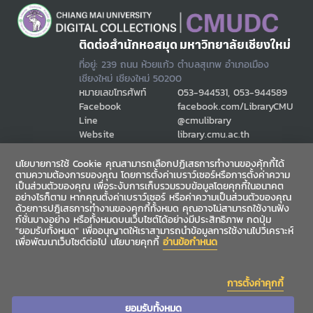
ติดต่อสำนักหอสมุด มหาวิทยาลัยเชียงใหม่
ที่อยู่: 239 ถนน ห้วยแก้ว ตำบลสุเทพ อำเภอเมือง
เชียงใหม่ เชียงใหม่ 50200
หมายเลขโทรศัพท์
053-944531, 053-944589
Facebook
facebook.com/LibraryCMU
Line
@cmulibrary
Website
library.cmu.ac.th
Email
cmulibref@cmu.ac.th
นโยบายการใช้ Cookie คุณสามารถเลือกปฏิเสธการทำงานของคุ้กกี้ได้
ตามความต้องการของคุณ โดยการตั้งค่าเบราว์เซอร์หรือการตั้งค่าความ
เป็นส่วนตัวของคุณ เพื่อระงับการเก็บรวมรวบข้อมูลโดยคุกกี้ในอนาคต
ช่องทางสื่อสาร
อย่างไรก็ตาม หากคุณตั้งค่าเบราว์เซอร์ หรือค่าความเป็นส่วนตัวของคุณ
ด้วยการปฎิเสธการทำงานของคุกกี้ทั้งหมด คุณอาจไม่สามารถใช้งานฟัง
ก์ชั่นบางอย่าง หรือทั้งหมดบนเว็บไซต์ได้อย่างมีประสิทธิภาพ กดปุ่ม
"ยอมรับทั้งหมด" เพื่ออนุญาตให้เราสามารถนำข้อมูลการใช้งานไปวิเคราะห์
เพื่อพัฒนาเว็บไซต์ต่อไป นโยบายคุกกี้
อ่านข้อกำหนด
การตั้งค่าคุกกี้
ยอมรับทั้งหมด