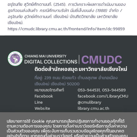
อรุโณทัย สุวิทย์ศักดานนท์. (2545).
การวิเคราะห์ผลการดำเนินงานของ
ธุรกิจขนส่งสินค้า: กรณีศึกษาบริษัท นิ่มซี่เส็งขนส่ง (1988) จำกัด /
อรุโณทัย สุวิทย์ศักดานนท์.
เชียงใหม่ บัณฑิตวิทยาลัย มหาวิทยาลัย
เชียงใหม่.
https://cmudc.library.cmu.ac.th/frontend/Info/item/dc:99859
ติดต่อสำนักหอสมุด มหาวิทยาลัยเชียงใหม่
ที่อยู่: 239 ถนน ห้วยแก้ว ตำบลสุเทพ อำเภอเมือง
เชียงใหม่ เชียงใหม่ 50200
หมายเลขโทรศัพท์
053-944531, 053-944589
Facebook
facebook.com/LibraryCMU
Line
@cmulibrary
Website
library.cmu.ac.th
Email
cmulibref@cmu.ac.th
นโยบายการใช้ Cookie คุณสามารถเลือกปฏิเสธการทำงานของคุ้กกี้ได้
ตามความต้องการของคุณ โดยการตั้งค่าเบราว์เซอร์หรือการตั้งค่าความ
เป็นส่วนตัวของคุณ เพื่อระงับการเก็บรวมรวบข้อมูลโดยคุกกี้ในอนาคต
ช่องทางสื่อสาร
อย่างไรก็ตาม หากคุณตั้งค่าเบราว์เซอร์ หรือค่าความเป็นส่วนตัวของคุณ