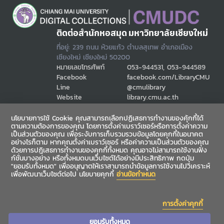
ติดต่อสำนักหอสมุด มหาวิทยาลัยเชียงใหม่
ที่อยู่: 239 ถนน ห้วยแก้ว ตำบลสุเทพ อำเภอเมือง
เชียงใหม่ เชียงใหม่ 50200
หมายเลขโทรศัพท์
053-944531, 053-944589
Facebook
facebook.com/LibraryCMU
Line
@cmulibrary
Website
library.cmu.ac.th
Email
cmulibref@cmu.ac.th
นโยบายการใช้ Cookie คุณสามารถเลือกปฏิเสธการทำงานของคุ้กกี้ได้
ตามความต้องการของคุณ โดยการตั้งค่าเบราว์เซอร์หรือการตั้งค่าความ
เป็นส่วนตัวของคุณ เพื่อระงับการเก็บรวมรวบข้อมูลโดยคุกกี้ในอนาคต
ช่องทางสื่อสาร
อย่างไรก็ตาม หากคุณตั้งค่าเบราว์เซอร์ หรือค่าความเป็นส่วนตัวของคุณ
ด้วยการปฎิเสธการทำงานของคุกกี้ทั้งหมด คุณอาจไม่สามารถใช้งานฟัง
ก์ชั่นบางอย่าง หรือทั้งหมดบนเว็บไซต์ได้อย่างมีประสิทธิภาพ กดปุ่ม
"ยอมรับทั้งหมด" เพื่ออนุญาตให้เราสามารถนำข้อมูลการใช้งานไปวิเคราะห์
เพื่อพัฒนาเว็บไซต์ต่อไป นโยบายคุกกี้
อ่านข้อกำหนด
การตั้งค่าคุกกี้
ยอมรับทั้งหมด