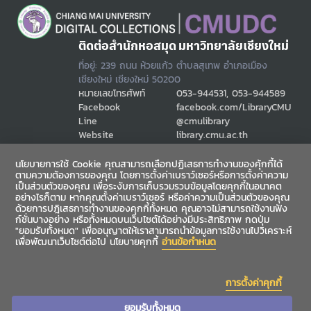
ติดต่อสำนักหอสมุด มหาวิทยาลัยเชียงใหม่
ที่อยู่: 239 ถนน ห้วยแก้ว ตำบลสุเทพ อำเภอเมือง
เชียงใหม่ เชียงใหม่ 50200
หมายเลขโทรศัพท์
053-944531, 053-944589
Facebook
facebook.com/LibraryCMU
Line
@cmulibrary
Website
library.cmu.ac.th
Email
cmulibref@cmu.ac.th
นโยบายการใช้ Cookie คุณสามารถเลือกปฏิเสธการทำงานของคุ้กกี้ได้
ตามความต้องการของคุณ โดยการตั้งค่าเบราว์เซอร์หรือการตั้งค่าความ
เป็นส่วนตัวของคุณ เพื่อระงับการเก็บรวมรวบข้อมูลโดยคุกกี้ในอนาคต
ช่องทางสื่อสาร
อย่างไรก็ตาม หากคุณตั้งค่าเบราว์เซอร์ หรือค่าความเป็นส่วนตัวของคุณ
ด้วยการปฎิเสธการทำงานของคุกกี้ทั้งหมด คุณอาจไม่สามารถใช้งานฟัง
ก์ชั่นบางอย่าง หรือทั้งหมดบนเว็บไซต์ได้อย่างมีประสิทธิภาพ กดปุ่ม
"ยอมรับทั้งหมด" เพื่ออนุญาตให้เราสามารถนำข้อมูลการใช้งานไปวิเคราะห์
เพื่อพัฒนาเว็บไซต์ต่อไป นโยบายคุกกี้
อ่านข้อกำหนด
การตั้งค่าคุกกี้
ยอมรับทั้งหมด