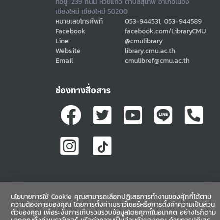
ที่อยู่: 239 ถนน ห้วยแก้ว ตำบลสุเทพ อำเภอเมือง
เชียงใหม่ เชียงใหม่ 50200
หมายเลขโทรศัพท์
053-944531, 053-944589
Facebook
facebook.com/LibraryCMU
Line
@cmulibrary
Website
library.cmu.ac.th
Email
cmulibref@cmu.ac.th
ช่องทางสื่อสาร
นโยบายการใช้ Cookie คุณสามารถเลือกปฏิเสธการทำงานของคุ้กกี้ได้ตาม
Copyright©2021 Chiang Mai University Library. All rights reserved
ความต้องการของคุณ โดยการตั้งค่าเบราว์เซอร์หรือการตั้งค่าความเป็นส่วน
ตัวของคุณ เพื่อระงับการเก็บรวมรวบข้อมูลโดยคุกกี้ในอนาคต อย่างไรก็ตาม