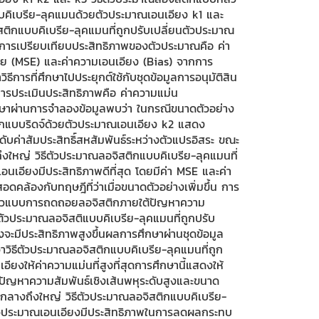
บคิเบรีย-ลุคแมนด้วยตัวประมาณเอนเอียง k1 และ
สติกแบบคิเบรีย-ลุคแมนที่ถูกปรับเปลี่ยนตัวประมาณ
ในการเปรียบเทียบประสิทธิภาพของตัวประมาณคือ ค่า
่ย (MSE) และค่าความเอนเอียง (Bias) จากการ
ิธีการที่ศึกษาไปประยุกต์ใช้กับชุดข้อมูลการอนุมัติสิน
นการประเมินประสิทธิภาพคือ ค่าความแม่น
าผ่านการจำลองข้อมูลพบว่า ในกรณีขนาดตัวอย่าง
ติกแบบริดจ์ด้วยตัวประมาณเอนเอียง k2 แสดง
ะดับค่าสัมประสิทธิ์สหสัมพันธ์ระหว่างตัวแปรอิสระ ขณะ
ึงใหญ่ วิธีตัวประมาณลอจิสติกแบบคิเบรีย-ลุคแมนที่
อนเอียงมีประสิทธิภาพดีที่สุด โดยมีค่า MSE และค่า
สอดคล้องกับทฤษฎีที่ว่าเมื่อขนาดตัวอย่างเพิ่มขึ้น การ
นตัวแบบการถดถอยลอจิสติกภายใต้ปัญหาความ
ธีตัวประมาณลอจิสติแบบคิเบรีย-ลุคแมนที่ถูกปรับ
จะมีประสิทธิภาพสูงขึ้นผลการศึกษาผ่านชุดข้อมูล
ี้ว่าวิธีตัวประมาณลอจิสติกแบบคิเบรีย-ลุคแมนที่ถูก
ียงให้ค่าความแม่นที่สูงที่สุดการศึกษานี้แสดงให้
กิดปัญหาความสัมพันธ์เชิงเส้นพหุระดับสูงและขนาด
กลางถึงใหญ่ วิธีตัวประมาณลอจิสติกแบบคิเบรีย-
นตัวประมาณเอนเอียงมีประสิทธิภาพในการลดผลกระทบ