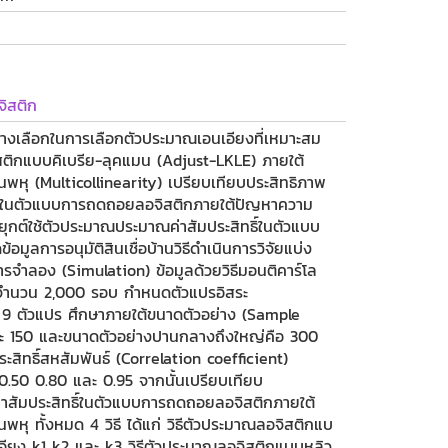
จิสติก
อทางเลือกในการเลือกตัวประมาณเอนเอียงที่เหมาะสม
สติกแบบคิเบรีย-ลุคแมน (Adjust-LKLE) ภายใต้
นพหุ (Multicollinearity) เปรียบเทียบประสิทธิภาพ
ิ์ในตัวแบบการถดถอยลอจิสติกภายใต้ปัญหาความ
ะยุกต์ใช้ตัวประมาณประมาณค่าสัมประสิทธิ์ในตัวแบบ
มูลการอนุมัติสินเชื่อบ้านวิธีดำเนินการวิจัยแบ่ง
ารจำลอง (Simulation) ข้อมูลด้วยวิธีมอนติคาร์โล
จำนวน 2,000 รอบ กำหนดตัวแปรอิสระ
 9 ตัวแปร ศึกษาภายใต้ขนาดตัวอย่าง (Sample
ละ 150 และขนาดตัวอย่างปานกลางถึงใหญ่คือ 300
ะสิทธิ์สหสัมพันธ์ (Correlation coefficient)
 0.50 0.80 และ 0.95 จากนั้นเปรียบเทียบ
าสัมประสิทธิ์ในตัวแบบการถดถอยลอจิสติกภายใต้
นพหุ ทั้งหมด 4 วิธี ได้แก่ วิธีตัวประมาณลอจิสติกแบ
อียง k1 k2 และ k3 วิธีตัวประมาณลอจิสติกแบบหลิว