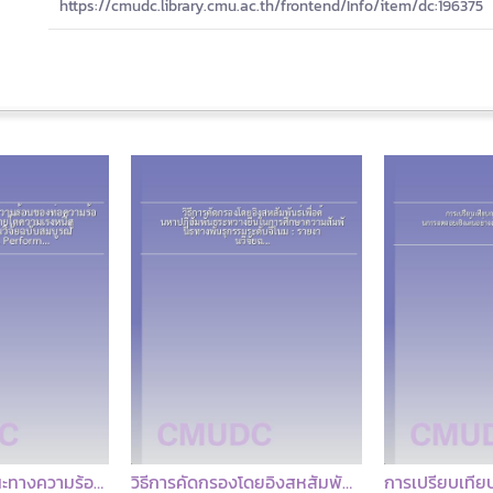
https://cmudc.library.cmu.ac.th/frontend/Info/item/dc:196375
โครงการสมรรถนะทางความร้อนของท่อความร้อนแบบสั่นวงรอบภายใต้ความเร่งหนีศูนย์กลาง : รายงานวิจัยฉบับสมบูรณ์ = Thermal Performance of Closed-Loop Pulsating Heat Pipe under Centrifugal Acceleration / นิติ คำเมืองลือ
วิธีการคัดกรองโดยอิงสหสัมพันธ์เพื่อค้นหาปฏิสัมพันธ์ระหว่างยีนในการศึกษาความสัมพันธ์ทางพันธุกรรมระดับจีโนม : รายงานวิจัยฉบับสมบูรณ์ = Correlation based filtering method for detecting gene-gene interactions in genome-wide association study / จิตติมา พิริยะพงศา [และคนอื่นๆ 4 คน]