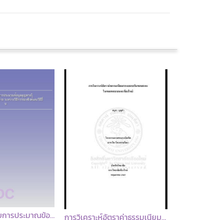
การเปรียบเทียบการประมาณข้อมูลสูญหายในการถดถอยเชิงเส้นอย่างง่าย ระหว่างวิธีการของซิงห์และวิธีอื่น
การวิเคราะห์อัตราค่าธรรมเนียมการจอดรถริมขอบถนนในเขตเทศบาลนครเชียงใหม่