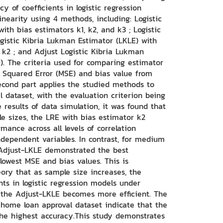
cy of coefficients in logistic regression
inearity using 4 methods, including: Logistic
ith bias estimators k1, k2, and k3 ; Logistic
ogistic Kibria Lukman Estimator (LKLE) with
 k2 ; and Adjust Logistic Kibria Lukman
). The criteria used for comparing estimator
Squared Error (MSE) and bias value from
econd part applies the studied methods to
 dataset, with the evaluation criterion being
 results of data simulation, it was found that
le sizes, the LRE with bias estimator k2
mance across all levels of correlation
ndependent variables. In contrast, for medium
 Adjust-LKLE demonstrated the best
lowest MSE and bias values. This is
eory that as sample size increases, the
nts in logistic regression models under
g the Adjust-LKLE becomes more efficient. The
 home loan approval dataset indicate that the
the highest accuracy.This study demonstrates