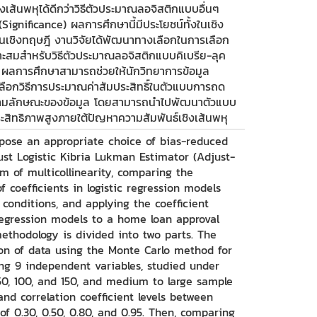
เส้นพหุได้ดีกว่าวิธีตัวประมาณลอจิสติกแบบอื่นๆ
(Significance) ผลการศึกษานี้มีประโยชน์ทั้งในเชิง
ในเชิงทฤษฎี งานวิจัยได้พัฒนาทางเลือกในการเลือก
าะสมสำหรับวิธีตัวประมาณลอจิสติกแบบคิเบรีย-ลุค
้ ผลการศึกษาสามารถช่วยให้นักวิทยาการข้อมูล
ือกวิธีการประมาณค่าสัมประสิทธิ์ในตัวแบบการถด
ตามลักษณะของข้อมูล โดยสามารถนำไปพัฒนาตัวแบบ
ะสิทธิภาพสูงภายใต้ปัญหาความสัมพันธ์เชิงเส้นพหุ
pose an appropriate choice of bias-reduced
ust Logistic Kibria Lukman Estimator (Adjust-
m of multicollinearity, comparing the
f coefficients in logistic regression models
 conditions, and applying the coefficient
 regression models to a home loan approval
ethodology is divided into two parts. The
tion of data using the Monte Carlo method for
ning 9 independent variables, studied under
50, 100, and 150, and medium to large sample
nd correlation coefficient levels between
of 0.30, 0.50, 0.80, and 0.95. Then, comparing