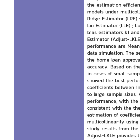
the estimation efficien
models under multicoll
Ridge Estimator (LRE) w
Liu Estimator (LLE) ; L
bias estimators k1 and
Estimator (Adjust-LKLE
performance are Mean 
data simulation. The s
the home loan approval
accuracy. Based on the
in cases of small samp
showed the best perfor
coefficients between i
to large sample sizes,
performance, with the 
consistent with the th
estimation of coefficie
multicollinearity usin
study results from the
Adjust-LKLE provides 