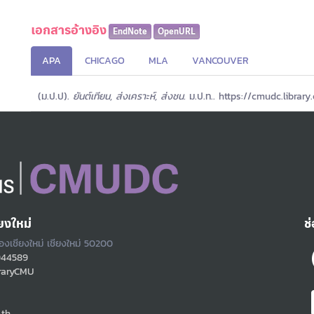
เอกสารอ้างอิง
EndNote
OpenURL
APA
CHICAGO
MLA
VANCOUVER
(ม.ป.ป).
ยันต์เทียน, ส่งเคราะห์, ส่งชน.
ม.ป.ท.. https://cmudc.library
ยงใหม่
ช
ืองเชียงใหม่ เชียงใหม่ 50200
944589
raryCMU
.th